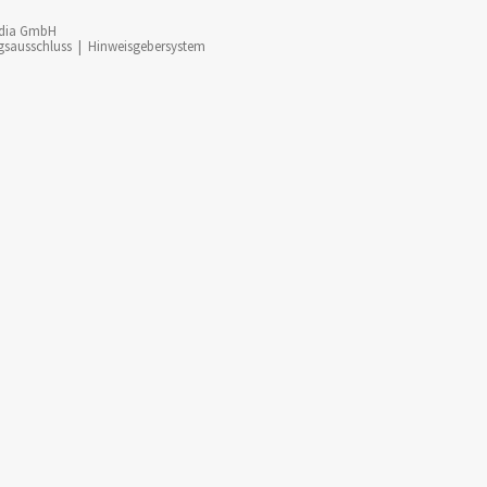
dia GmbH
gsausschluss
|
Hinweisgebersystem