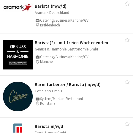
Barista (m/​w/​d)
Aramark Deutschland
Catering/Business/Kantine/GV
Breidenbach
Barista(*) - mit freien Wochenenden
Genuss & Harmonie Gastronomie GmbH
Catering/Business/Kantine/GV
München
Barmitarbeiter /​ Barista (m/​w/​d)
Cotidiano GmbH
System/Marken-Restaurant
Konstanz
Barista m/​w/​d
Food & more GmbH