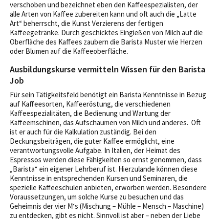
verschoben und bezeichnet eben den Kaffeespezialisten, der
alle Arten von Kaffee zubereiten kann und oft auch die „Latte
Art“ beherrscht, die Kunst Verzierens der fertigen
Kaffeegetränke. Durch geschicktes Eingießen von Milch auf die
Oberfläche des Kaffees zaubern die Barista Muster wie Herzen
oder Blumen auf die Kaffeeoberfläche.
Ausbildungskurse vermitteln Wissen für den Barista
Job
Für sein Tätigkeitsfeld benötigt ein Barista Kenntnisse in Bezug
auf Kaffeesorten, Kaffeeröstung, die verschiedenen
Kaffeespezialitäten, die Bedienung und Wartung der
Kaffeemschinen, das Aufschäumen von Milch und anderes. Oft
ist er auch für die Kalkulation zuständig. Bei den
Deckungsbeiträgen, die guter Kaffee ermöglicht, eine
verantwortungsvolle Aufgabe. In Italien, der Heimat des
Espressos werden diese Fähigkeiten so ernst genommen, dass
„Barista“ ein eigener Lehrberuf ist. Hierzulande können diese
Kenntnisse in entsprechenden Kursen und Seminaren, die
spezielle Kaffeeschulen anbieten, erworben werden. Besondere
Voraussetzungen, um solche Kurse zu besuchen und das
Geheimnis der vier M‘s (Mischung – Mühle – Mensch – Maschine)
zu entdecken, gibt es nicht. Sinnvoll ist aber – neben der Liebe