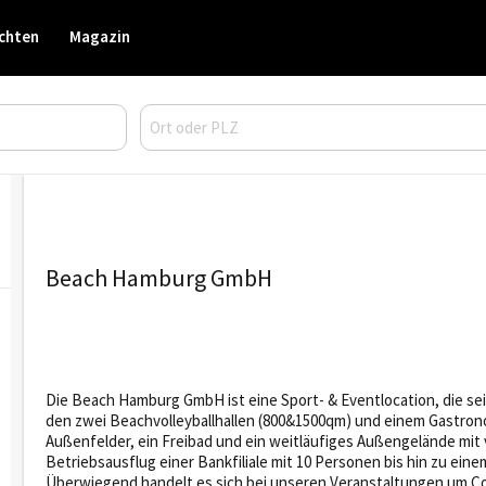
chten
Magazin
Beach Hamburg GmbH
Die Beach Hamburg GmbH ist eine Sport- & Eventlocation, die se
den zwei Beachvolleyballhallen (800&1500qm) und einem Gastrono
Außenfelder, ein Freibad und ein weitläufiges Außengelände mit v
Betriebsausflug einer Bankfiliale mit 10 Personen bis hin zu eine
Überwiegend handelt es sich bei unseren Veranstaltungen um Co