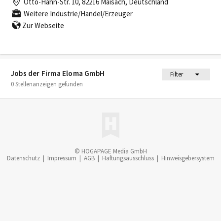
Otto-Hahn-Str. 10, 82216 Maisach, Deutschland
Weitere Industrie/Handel/Erzeuger
Zur Webseite
Jobs der Firma Eloma GmbH
Filter
0 Stellenanzeigen gefunden
© HOGAPAGE Media GmbH
Datenschutz
|
Impressum
|
AGB
|
Haftungsausschluss
|
Hinweisgebersystem