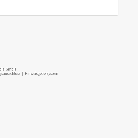
dia GmbH
gsausschluss
|
Hinweisgebersystem