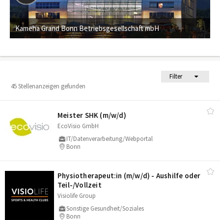
Kameha Grand Bonn Betriebsgesellschaft mbH
Filter
45 Stellenanzeigen gefunden
Meister SHK (m/​w/​d)
EcoVisio GmbH
IT/Datenverarbeitung/Webportal
Bonn
Physiotherapeut:in (m/​w/​d) - Aushilfe oder
Teil-/​Vollzeit
Visiolife Group
Sonstige Gesundheit/Soziales
Bonn