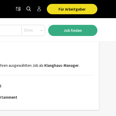
Für Arbeitgeber
Job finden
r Ihren ausgewählten Job als
Klanghaus-Manager
.
n
ertainment