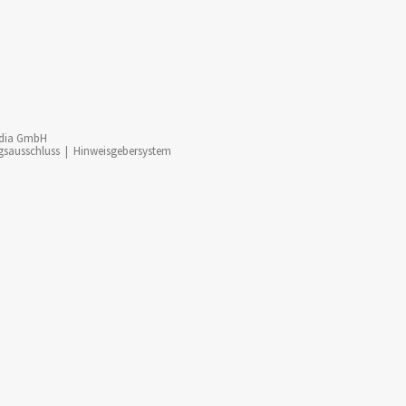
dia GmbH
gsausschluss
|
Hinweisgebersystem