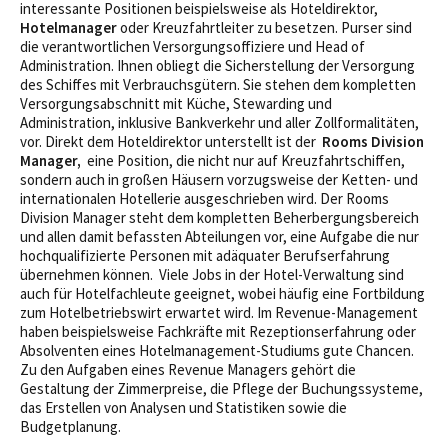
interessante Positionen beispielsweise als Hoteldirektor,
Hotelmanager
oder Kreuzfahrtleiter zu besetzen. Purser sind
die verantwortlichen Versorgungsoffiziere und Head of
Administration. Ihnen obliegt die Sicherstellung der Versorgung
des Schiffes mit Verbrauchsgütern. Sie stehen dem kompletten
Versorgungsabschnitt mit Küche, Stewarding und
Administration, inklusive Bankverkehr und aller Zollformalitäten,
vor. Direkt dem Hoteldirektor unterstellt ist der
Rooms Division
Manager
,
eine Position, die nicht nur auf Kreuzfahrtschiffen,
sondern auch in großen Häusern vorzugsweise der Ketten- und
internationalen Hotellerie ausgeschrieben wird. Der Rooms
Division Manager steht dem kompletten Beherbergungsbereich
und allen damit befassten Abteilungen vor, eine Aufgabe die nur
hochqualifizierte Personen mit adäquater Berufserfahrung
übernehmen können. Viele Jobs in der Hotel-Verwaltung sind
auch für Hotelfachleute geeignet, wobei häufig eine Fortbildung
zum Hotelbetriebswirt erwartet wird. Im Revenue-Management
haben beispielsweise Fachkräfte mit Rezeptionserfahrung oder
Absolventen eines Hotelmanagement-Studiums gute Chancen.
Zu den Aufgaben eines Revenue Managers gehört die
Gestaltung der Zimmerpreise, die Pflege der Buchungssysteme,
das Erstellen von Analysen und Statistiken sowie die
Budgetplanung.