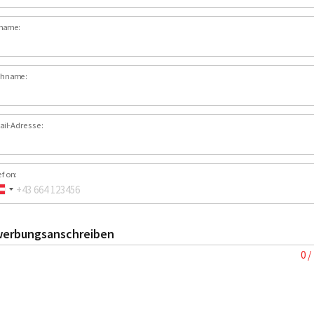
name:
hname:
ail-Adresse:
efon:
erbungsanschreiben
0 /