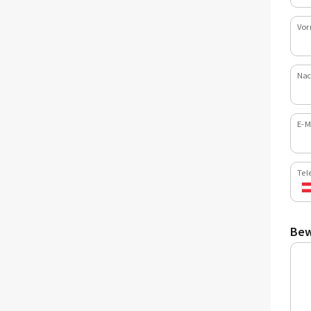
Vor
Nac
E-M
Tel
Bew