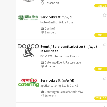
Dassendorf
Servicekraft m/​w/​d
Hotel-Gasthof Wilde Rose
Gasthof
Bamberg
Event /​ Servicemitarbeiter (m/​w/​d)
in München
DO & CO International Events
Catering/Event/Partyservice
München
Servicekraft (m/​w/​d)
apetito catering B.V. & Co. KG
Catering/Business/Kantine/GV
Schwerin