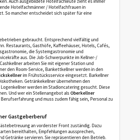
ken. Auch ausgebildete Hotelfachleute zieht es immer
hende Hotelfachmänner / Hotelfachfrauen in
zt. So mancher entscheidet sich später für eine
iebetrieben gebraucht. Entsprechend vielfältig und
ann. Restaurants, Gasthöfe, Kaffeehäuser, Hotels, Cafés,
lsgastronomie, die Systemgastronomie und
rvicekräfte aus. Die Job-Schwerpunkte im Kellner-/
 Cashkellner arbeiten Sie mit eigener Station und
er den Room-Service, Bankettkellner werden in den
ckskellner
im Frühstücksservice eingesetzt. Barkellner
 Diskotheken. Getränkekellner übernehmen den
 Logenkellner werden im Stadioncatering gesucht. Diese
chen. Und wer ein Stellenangebot als
Oberkellner
 Berufserfahrung und muss zudem fähig sein, Personal zu
scher Gastgeberberuf
e Gästebetreuung an vorderster Front zuständig. Dazu
karten bereithalten, Empfehlungen aussprechen,
Getränke servieren. Sie repräsentieren den Betrieb.