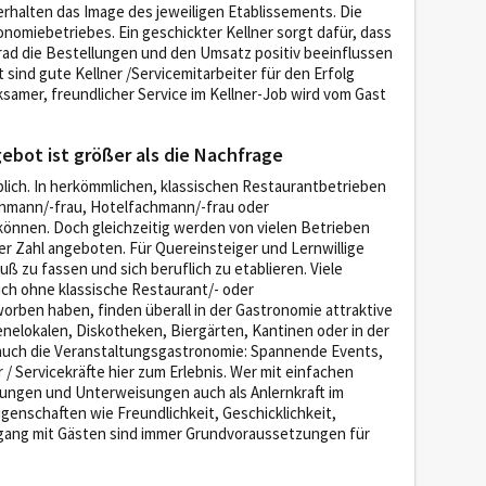
erhalten das Image des jeweiligen Etablissements. Die
onomiebetriebes. Ein geschickter Kellner sorgt dafür, dass
Grad die Bestellungen und den Umsatz positiv beeinflussen
 sind gute Kellner /Servicemitarbeiter für den Erfolg
samer, freundlicher Service im Kellner-Job wird vom Gast
ebot ist größer als die Nachfrage
blich. In herkömmlichen, klassischen Restaurantbetrieben
chmann/-frau, Hotelfachmann/-frau oder
önnen. Doch gleichzeitig werden von vielen Betrieben
er Zahl angeboten. Für Quereinsteiger und Lernwillige
 zu fassen und sich beruflich zu etablieren. Viele
sich ohne klassische Restaurant/- oder
orben haben, finden überall in der Gastronomie attraktive
enelokalen, Diskotheken, Biergärten, Kantinen oder in der
 auch die Veranstaltungsgastronomie: Spannende Events,
 / Servicekräfte hier zum Erlebnis. Wer mit einfachen
lungen und Unterweisungen auch als Anlernkraft im
genschaften wie Freundlichkeit, Geschicklichkeit,
gang mit Gästen sind immer Grundvoraussetzungen für