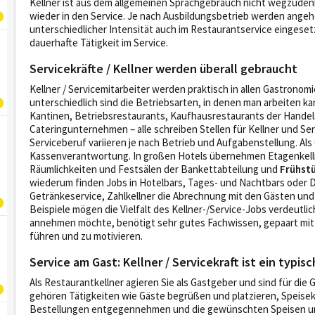
Kellner ist aus dem allgemeinen Sprachgebrauch nicht wegzuden
wieder in den Service. Je nach Ausbildungsbetrieb werden ange
unterschiedlicher Intensität auch im Restaurantservice eingeset
dauerhafte Tätigkeit im Service.
Servicekräfte / Kellner werden überall gebraucht
Kellner / Servicemitarbeiter werden praktisch in allen Gastronom
unterschiedlich sind die Betriebsarten, in denen man arbeiten k
Kantinen, Betriebsrestaurants, Kaufhausrestaurants der Hande
Cateringunternehmen – alle schreiben Stellen für Kellner und Se
Serviceberuf variieren je nach Betrieb und Aufgabenstellung. Als
Kassenverantwortung. In großen Hotels übernehmen Etagenkelln
Räumlichkeiten und Festsälen der Bankettabteilung und
Frühstü
wiederum finden Jobs in Hotelbars, Tages- und Nachtbars oder
Getränkeservice, Zahlkellner die Abrechnung mit den Gästen und
Beispiele mögen die Vielfalt des Kellner-/Service-Jobs verdeutli
annehmen möchte, benötigt sehr gutes Fachwissen, gepaart mit
führen und zu motivieren.
Service am Gast: Kellner / Servicekraft ist ein typi
Als Restaurantkellner agieren Sie als Gastgeber und sind für di
gehören Tätigkeiten wie Gäste begrüßen und platzieren, Speise
Bestellungen entgegennehmen und die gewünschten Speisen und 