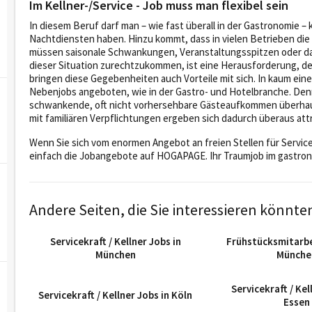
Im Kellner-/Service - Job muss man flexibel sein
In diesem Beruf darf man – wie fast überall in der Gastronomie 
Nachtdiensten haben. Hinzu kommt, dass in vielen Betrieben die L
müssen saisonale Schwankungen, Veranstaltungsspitzen oder das 
dieser Situation zurechtzukommen, ist eine Herausforderung, de
bringen diese Gegebenheiten auch Vorteile mit sich. In kaum eine
Nebenjobs angeboten, wie in der Gastro- und Hotelbranche. Denn n
schwankende, oft nicht vorhersehbare Gästeaufkommen überhaup
mit familiären Verpflichtungen ergeben sich dadurch überaus at
Wenn Sie sich vom enormen Angebot an freien Stellen für Servi
einfach die Jobangebote auf HOGAPAGE. Ihr Traumjob im gastrono
Andere Seiten, die Sie interessieren könnte
Servicekraft / Kellner Jobs in
Frühstücksmitarbe
München
Münche
Servicekraft / Kel
Servicekraft / Kellner Jobs in Köln
Essen