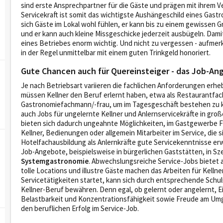
sind erste Ansprechpartner für die Gäste und prägen mit ihrem V
Servicekraft ist somit das wichtigste Aushängeschild eines Gastr
sich Gäste im Lokal wohl fühlen, er kann bis zu einem gewissen 
und er kann auch kleine Missgeschicke jederzeit ausbügeln. Damit
eines Betriebes enorm wichtig. Und nicht zu vergessen - aufmerk
in der Regel unmittelbar mit einem guten Trinkgeld honoriert.
Gute Chancen auch für Quereinsteiger - das Job-Ang
Je nach Betriebsart variieren die fachlichen Anforderungen erhe
müssen Kellner den Beruf erlernt haben, etwa als Restaurantfa
Gastronomiefachmann/-frau, um im Tagesgeschäft bestehen zu k
auch Jobs für ungelernte Kellner und Anlernservicekräfte in groß
bieten sich dadurch ungeahnte Möglichkeiten, im Gastgewerbe Fuß
Kellner, Bedienungen oder allgemein Mitarbeiter im Service, die 
Hotelfachausbildung als Anlernkräfte gute Servicekenntnisse erw
Job-Angebote, beispielsweise in bürgerlichen Gaststätten, in Sz
Systemgastronomie
. Abwechslungsreiche Service-Jobs bietet
tolle Locations und illustre Gäste machen das Arbeiten für Kellner
Servicetätigkeiten startet, kann sich durch entsprechende Schu
Kellner-Beruf bewähren. Denn egal, ob gelernt oder angelernt, Ei
Belastbarkeit und Konzentrationsfähigkeit sowie Freude am Um
den beruflichen Erfolg im Service-Job.