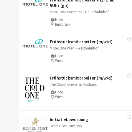
5Uhr (gn)
Motel One Innsbruck - Hauptbahnhof
Hotel
Innsbruck
Frühstücksmitarbeiter (m/​w/​d)
Motel One Wien - Westbahnhof
Hotel
Wien
Frühstücksmitarbeiter (m/​w/​d)
The Cloud One Wien-Rathaus
Hotel
Wien
Initiativbewerbung
Hotel Post Lermoos