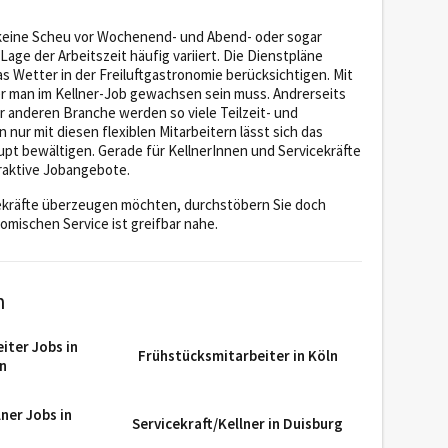
– keine Scheu vor Wochenend- und Abend- oder sogar
age der Arbeitszeit häufig variiert. Die Dienstpläne
Wetter in der Freiluftgastronomie berücksichtigen. Mit
r man im Kellner-Job gewachsen sein muss. Andrerseits
r anderen Branche werden so viele Teilzeit- und
ur mit diesen flexiblen Mitarbeitern lässt sich das
t bewältigen. Gerade für KellnerInnen und Servicekräfte
traktive Jobangebote.
cekräfte überzeugen möchten, durchstöbern Sie doch
mischen Service ist greifbar nahe.
n
iter Jobs in
Frühstücksmitarbeiter in Köln
n
lner Jobs in
Servicekraft/Kellner in Duisburg