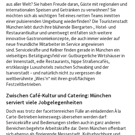
aus aller Welt? Sie haben Freude daran, Gäste mit regionalen und
internationalen Speisen und Getränken zu verwöhnen? Sie
möchten sich als wichtigen Teil eines netten Teams inmitten
einer pulsierenden Umgebung wiederfinden? Die Touristenstadt
München lebt durch ihre blühende Biergarten-, Hotel- und
Restaurantkultur und unentwegt entfalten sich weitere
innovative Gastronomiekonzepte, die auch immer wieder auf
neue freundliche Mitarbeiter im Service angewiesen
sind. Servicekräfte und Kellner finden gerade in München ein
vielseitiges Betätigungsfeld vor: Gutbürgerliche Wirtshäuser in
der Innenstadt, edle Restaurants, hippe Straßencafès,
erstklassige Luxushotels zwischen Schwabing und der
Isarvorstadt – und natürlich nicht zu vergessen die
weltberühmte „Wies’n“ mit ihren großflächigen
Festzeltbetrieben.
Zwischen Café-Kultur und Catering: München
serviert viele Jobgelegenheiten
Doch was trotz der facettenreichen Fülle an einladenden À la
Carte-Betrieben keineswegs übersehen werden darf:
Servicekräfte und Bedienungen stellen auch in ganz anderen
Bereichen begehrte Arbeitskräfte dar. Denn München offenbart
sich ebenso als florierende Messestadt, Kulturhochburg und