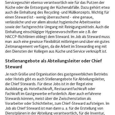
Servicegeschirr ebenso verantwortlich wie für das Putzen der
Küche oder die Entsorgung der Küchenabfälle. Dazu gehört etwa
auch die Einhaltung des Recycling- und Müllkonzepts. Wichtig für
einen Steward ist - wenig überraschend - eine genaue,
verlässliche und vor allem absolut hygienische Arbeitsweise
sowie der fachgerechte Umgang mit Reinigungsmitteln. Auch die
Einhaltung einschlägiger Hygienevorschriften wie z.B. der
HACCP-Richtlinien obliegt dem Steward. Im Job als Steward muss
man auch eine gewisse Flexibilität mitbringen und über ein gutes
Zeitmanagement verfügen, da die Arbeit im Stewarding eng mit
den Diensten der Kollegen aus Küche und Service verknüpft ist.
Stellenangebote als Abteilungsleiter oder Chief
Steward
Je nach Größe und Organisation des gastgewerblichen Betriebs
oder Hotels gibt es auch Stellenangebote für Abteilungsleiter,
die Chief Stewards. Für diese Jobs ist in der Regel eine
Ausbildung als Hotelfachkraft, Restaurantfachkraft oder
Fachkraft im Gastgewerbe erforderlich. Aber auch erfahrene
Stewards können, meist über die Zwischenstation als
Vorarbeiter oder Schichtleiter, zum Chief-Steward aufsteigen. Im
Job als Chief Steward ist man dann u. a. für die Erstellung von
Dienstplänen in der Abteilung verantwortlich, für die Inventur,