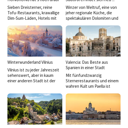
Sieben Dreisterner, reine
Winzer von Weltruf, eine von
Tofu-Restaurants, krawallige
jeher regionale Küche, die
Dim-Sum-Läden, Hotels mit
spektakulären Dolomiten und
Foodcourt. Architektur vom
eine junge Hospitality-
Feinsten, eine Bimmelbahn,
Generation, die sich gerne auf
eine Riesenrolltreppe, alte
Neues einlässt und noch lieber
Seebären auf uralten Fähren.
im Team arbeitet, zeichnen
Schulenglisch reicht für die
diesen wahren
Orientierung.
Herrgottswinkel aus.
Hongkong ist klasse!
Winterwunderland Vilnius
Valencia: Das Beste aus
Spanien in einer Stadt
Vilnius ist zu jeder Jahreszeit
sehenswert, aber in kaum
Mit fünfundzwanzig
einer anderen Stadt ist der
Sternerestaurants und einem
Winter atmosphärischer.
wahren Kult um Paella ist
Minusgrade halten hier
Genuss die eine Seite von
niemanden davon ab, die
Valencia. Die andere ist mit
prächtig ­geschmückten
einer unverwechselbaren
Fassaden in der Altstadt als
Mischung aus Gotik und
Feierkulisse zu nutzen. Die
Jugendstil, Ausgeh-Altstadt
Restaurants zwischen Stern
und zeit­genössischen Bauten
und Bagel sind ebenfalls
die Architektur. Überdies