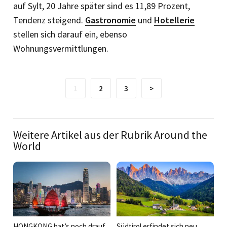
auf Sylt, 20 Jahre später sind es 11,89 Prozent,
Tendenz steigend.
Gastronomie
und
Hotellerie
stellen sich darauf ein, ebenso
Wohnungsvermittlungen.
1
2
3
>
Weitere Artikel aus der Rubrik Around the
World
HONGKONG hat’s noch drauf
Südtirol erfindet sich neu ...