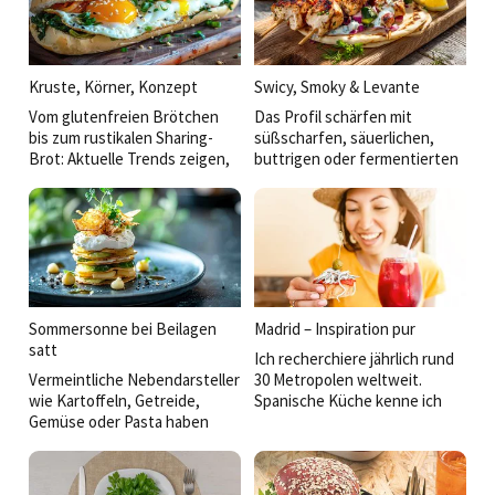
Kruste, Körner, Konzept
Swicy, Smoky & Levante
Vom glutenfreien Brötchen
Das Profil schärfen mit
bis zum rustikalen Sharing-
süßscharfen, säuerlichen,
Brot: Aktuelle Trends zeigen,
buttrigen oder fermentierten
dass die Zukunft des
Akzenten und Anregungen aus
Backwarenangebots in der
der thailändischen über die
Verbindung von Genuss,
BBQ- bis hin zur Mezzekultur:
Gesundheit und Convenience
So werden einfache Gerichte
liegt.
veredelt und der Koch kann
eine eigene Handschrift
zeigen.
Sommersonne bei Beilagen
Madrid – Inspiration pur
satt
Ich recherchiere jährlich rund
Vermeintliche Nebendarsteller
30 Metropolen weltweit.
wie Kartoffeln, Getreide,
Spanische Küche kenne ich
Gemüse oder Pasta haben
aus San Sebastián, Barcelona,
heute mehr zu bieten: Sie
Sevilla. Dass Madrid mich so
transportieren Regionalität,
überraschen und begeistern
erzählen Geschichten und
würde, hätte ich nicht