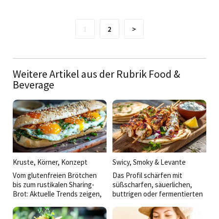
1
2
>
Weitere Artikel aus der Rubrik Food &
Beverage
Kruste, Körner, Konzept
Swicy, Smoky & Levante
Vom glutenfreien Brötchen
Das Profil schärfen mit
bis zum rustikalen Sharing-
süßscharfen, säuerlichen,
Brot: Aktuelle Trends zeigen,
buttrigen oder fermentierten
dass die Zukunft des
Akzenten und Anregungen aus
Backwarenangebots in der
der thailändischen über die