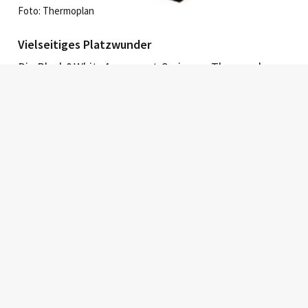
Foto: Thermoplan
Vielseitiges Platzwunder
Die Black&White4 compact-Serie von Thermoplan
kombiniert geringen Platzbedarf mit einem für seine
Geräteklasse vorbild­lichen Ausstattungs- und
Funktionsumfang. Das Basismodell CTM (CTM =
Coffee Tea Milk) besteht aus einer Kaffee-Tee-Milch-
Einheit und beansprucht mit einer Breite von
228 Millimetern wenig Platz. Wie alle Ausführungen
ist es mit integriertem oder externem Kühlschrank
erhältlich.
Optional ist ein Telemetrie-System erhältlich.
Der Original-Text aus dem Magazin wurde für die
Online-Version evtl. gekürzt bzw. angepasst.
Fotos: Messe Stuttgart