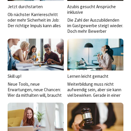
Jetzt durchstarten
Azubis gesucht Ansprüche
inklusive
Ob nächster Karriereschritt
oder mehr Sicherheit im Job:
Die Zahl der Auszubildenden
Der richtige Impuls kann alles
im Gastgewerbe steigt wieder.
verändern. Diese
Doch mehr Bewerber
Weiterbildungen bringen Sie
bedeuten längst nicht
auf die Überholspur.
automatisch weniger
Herausforderungen. Junge
Menschen wählen heute
bewusster, vergleichen
Arbeitgeber genauer und
erwarten weit mehr als einen
sicheren Ausbildungsplatz.
Skill up!
Lernen leicht gemacht
Wer Talente gewinnen will,
Neue Tools, neue
Weiterbildung muss nicht
muss Haltung zeigen und
Erwartungen, neue Chancen:
aufwendig sein, aber sie kann
seine Versprechen im Alltag
Wer da mithalten will, braucht
viel bewirken. Gerade in einer
einlösen.
die richtigen Skills. Diese
dynamischen Branche wie der
Weiterbildungen sorgen dafür
Hospitality lohnt sich der Blick
– kompakt und praxisnah.
über den Tellerrand. Hier
finden Sie aktuelle Seminare,
die sich leicht in den
Berufsalltag integrieren