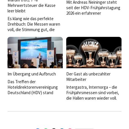
Mit Andreas Neininger steht
Mehrwertsteuer die Kasse
seit der HDV-Frühjahrstagung
leer bleibt
2026 ein erfahrener
Es klang wie das perfekte
Branchenkenner an der Spitze
Drehbuch: Die Messen waren
der
voll, die Stimmung gut, die
Hoteldirektorenvereinigung.
Umsätze steigen und seit
Im Interview spricht der neue
Januar profitieren wir
Vorsitzende und Director of
dauerhaft von den 7 Prozent
Operations der Event Hotels
Umsatzsteuer auf Speisen.
über Verantwortung,
Herausforderungen, seine
Vision für die Zukunft der
deutschen Hotellerie und
darüber, wie die HDV als
Im Übergang und Aufbruch
Der Gast als unbezahlter
Netzwerk, Impulsgeber und
Mitarbeiter
Das Treffen der
starke Partnerschaft weiter
Hoteldirektorenvereinigung
Intergastra, Internorga – die
wachsen soll.
Deutschland (HDV) stand
Frühjahrsmessen sind vorbei,
diesen März ganz im
die Hallen waren wieder voll.
Zeichen der Zukunft und eines
Vor allem mit
bedeutenden Abschieds. An
Softwareanbietern, die sich
zwei Tagen nahmen die
„KI“ auf die Banner schrieben
Teilnehmer der
und Automatisierung im
Frühjahrstagung im Leonardo
Gepäck hatten. Beides ist