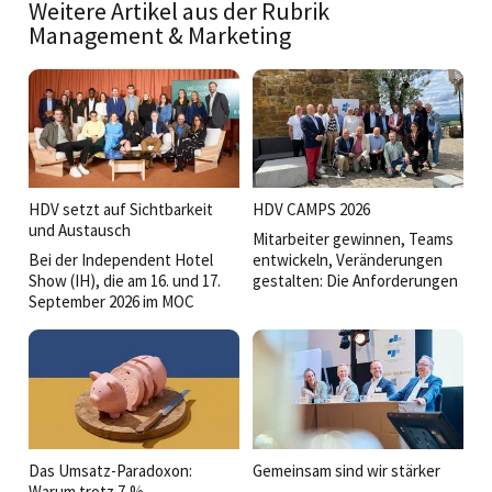
Weitere Artikel aus der Rubrik
Management & Marketing
HDV setzt auf Sichtbarkeit
HDV CAMPS 2026
und Austausch
Mitarbeiter gewinnen, Teams
Bei der Independent Hotel
entwickeln, Veränderungen
Show (IH), die am 16. und 17.
gestalten: Die Anforderungen
September 2026 im MOC
an Führungskräfte wachsen
Munich in München-Freimann
stetig. Bei den HDV Camps
stattfinden wird, ist die
2026 stand deshalb die Frage
Hoteldirektorenvereinigung
im Mittelpunkt, was gute
Deutschland (HDV) diesmal
Führung heute ausmacht.
voll dabei.
Das Umsatz-Paradoxon:
Gemeinsam sind wir stärker
Warum trotz 7 %