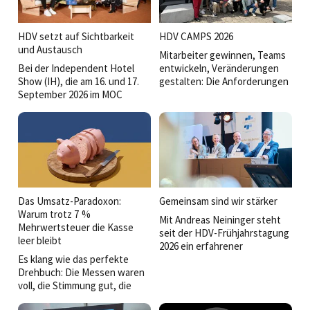
HDV setzt auf Sichtbarkeit
HDV CAMPS 2026
und Austausch
Mitarbeiter gewinnen, Teams
Bei der Independent Hotel
entwickeln, Veränderungen
Show (IH), die am 16. und 17.
gestalten: Die Anforderungen
September 2026 im MOC
an Führungskräfte wachsen
Munich in München-Freimann
stetig. Bei den HDV Camps
stattfinden wird, ist die
2026 stand deshalb die Frage
Hoteldirektorenvereinigung
im Mittelpunkt, was gute
Deutschland (HDV) diesmal
Führung heute ausmacht.
voll dabei.
Das Umsatz-Paradoxon:
Gemeinsam sind wir stärker
Warum trotz 7 %
Mit Andreas Neininger steht
Mehrwertsteuer die Kasse
seit der HDV-Frühjahrstagung
leer bleibt
2026 ein erfahrener
Es klang wie das perfekte
Branchenkenner an der Spitze
Drehbuch: Die Messen waren
der
voll, die Stimmung gut, die
Hoteldirektorenvereinigung.
Umsätze steigen und seit
Im Interview spricht der neue