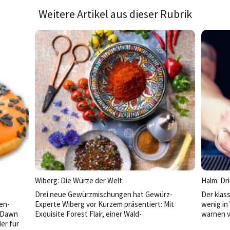
Weitere Artikel aus dieser Rubrik
Wiberg: Die Würze der Welt
Halm: Dr
Drei neue Gewürzmischungen hat Gewürz-
Der klass
een-
Experte Wiberg vor Kurzem präsentiert: Mit
wenig in
s Dawn
Exquisite Forest Flair, einer Wald-
warnen v
er für
Gewürzzubereitung, begibt man sich auf einen
Plastikm