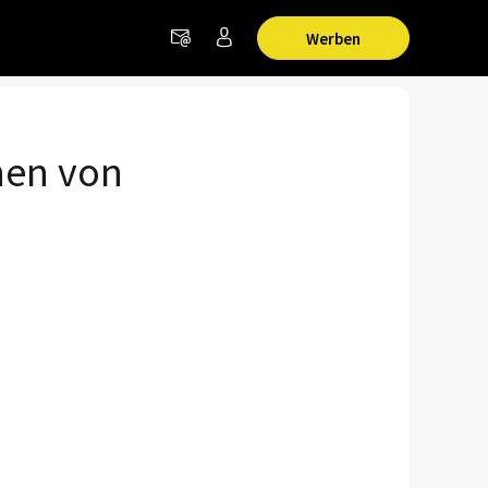
Werben
nen von