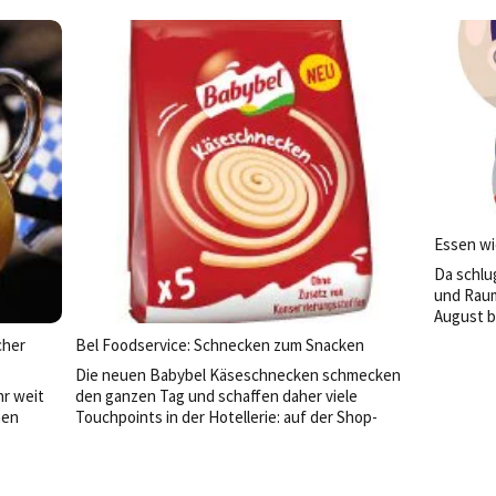
igen
kulinarischen Waldspaziergang.
zusehen
Essen wi
Da schlu
und Raum
August b
Gästen di
cher
Bel Foodservice: Schnecken zum Snacken
zu erlebe
Die neuen Babybel Käseschnecken schmecken
hr weit
den ganzen Tag und schaffen daher viele
hen
Touchpoints in der Hotellerie: auf der Shop-
Theke, an der Rezeption, in der Bar oder im
Wellnessbereich.