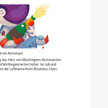
ds verschmutzt.
e ein Astronaut
g das Herz von Möchtegern-Astronauten
fahrtbegeisterten höher: Im Juli und
ot die Lufthansa ihren Business-Class-
e einmalige Möglichkeit, das Leben im All
n – zumindest in kulinarischer Hinsicht.