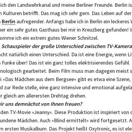
 ich den Landwehrkanal und meine Berliner Freunde. Berlin i
 Kulturen betrifft. Das mag ich sehr gern. Das Leben auf der
n
Berlin
aufregender. Anfangs habe ich in Berlin ein leckeres 
ber ein sehr gutes Gasthaus bei mir in Kreuzberg gefunden!
omme ich ein extrem gutes Wiener Schnitzel.
en Schauspieler der große Unterschied zwischen TV-Kamera
ht natürlich einen Unterschied. Da ist eine Energie, wenn L
in Funke über! Das ist ein ganz tolles elektrisierendes Gefühl.
nologisch gearbeitet. Beim Film muss man dagegen meist so
ei »Das Mädchen aus dem Bergsee« gibt es etwa eine Szene, 
d zur Rede stelle, eine ganz intensive und emotional aufgel
r gleich am allerersten Drehtag drehen.
ir uns demnächst von Ihnen freuen?
den TV-Movie »Jeanny«. Diese Produktion ist inspiriert von 
ndene Mädchen. Auch »Blind ermittelt« wird fortgesetzt. 
 ersten Musikalbum. Das Projekt heißt Oxytronic, es ist el