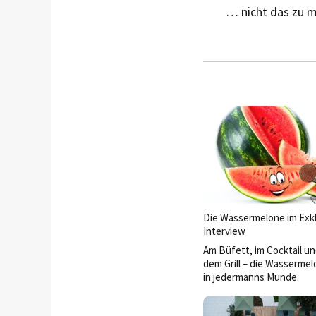
… nicht das zu m
Die Wassermelone im Exkl
Interview
Am Büfett, im Cocktail un
dem Grill – die Wassermelo
in jedermanns Munde.
Im Gespräch verrät sie me
Aufstieg zur ­beliebteste