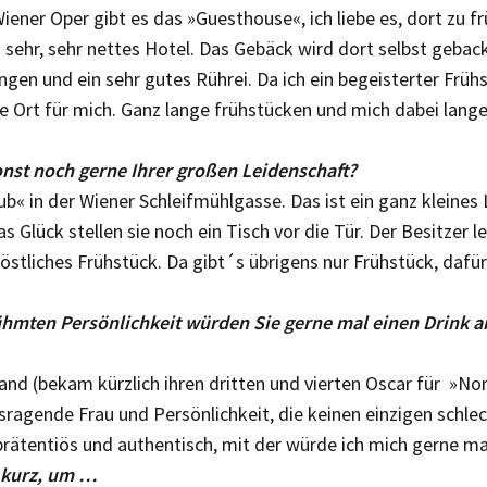
iener Oper gibt es das »Guesthouse«, ich liebe es, dort zu fr
n sehr, sehr nettes Hotel. Das Gebäck wird dort selbst gebac
ngen und ein sehr gutes Rührei. Da ich ein begeisterter Frühst
e Ort für mich. Ganz lange frühstücken und mich dabei lange
nst noch gerne Ihrer großen Leidenschaft?
b« in der Wiener Schleifmühlgasse. Das ist ein ganz kleines 
s Glück stellen sie noch ein Tisch vor die Tür. Der Besitzer 
köstliches Frühstück. Da gibt´s übrigens nur Frühstück, dafür 
ühmten Persönlichkeit würden Sie gerne mal einen Drink a
d (bekam kürzlich ihren dritten und vierten Oscar für »No
ausragende Frau und Persönlichkeit, die keinen einzigen schl
nprätentiös und authentisch, mit der würde ich mich gerne ma
u kurz, um …