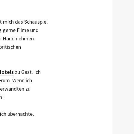
t mich das Schauspiel
g gerne Filme und
 in Hand nehmen.
ritischen
Hotels
zu Gast. Ich
erum. Wenn ich
 Verwandten zu
h!
 ich übernachte,