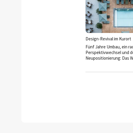
Sommerfrucht der Welt.
Design-Revival im Kurort
Fünf Jahre Umbau, ein rad
Perspektivwechsel und d
Neu­positionierung: Das 
Wittelsbach hat sich von
erfunden. Heute verbinde
Sterne-Superior-Haus stil
Interieur, moderne Well
regionale Kulinarik zu ei
das weit über die klassis
Kurhotellerie hinausgeht.