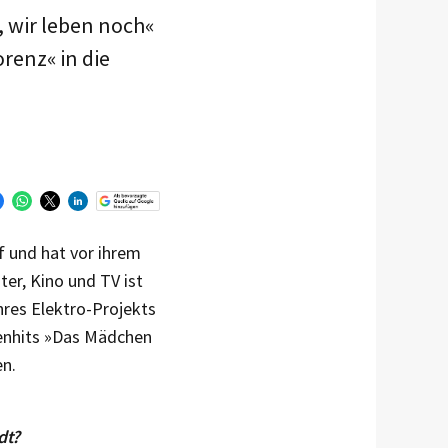
, wir leben noch«
renz« in die
 und hat vor ihrem
er, Kino und TV ist
res Elektro-Projekts
tenhits »Das Mädchen
en.
dt?