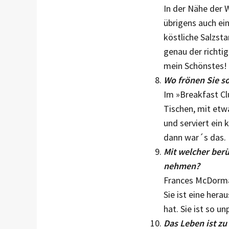
In der Nähe der W
übrigens auch ei
köstliche Salzsta
genau der richtig
mein Schönstes!
Wo frönen Sie so
Im »Breakfast Clu
Tischen, mit etwa
und serviert ein 
dann war´s das.
Mit welcher ber
nehmen?
Frances McDorman
Sie ist eine her
hat. Sie ist so u
Das Leben ist z