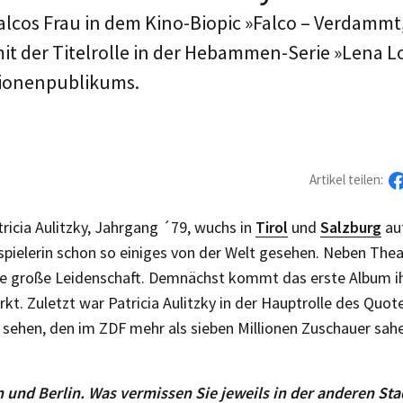
s Falcos Frau in dem Kino-Biopic »Falco – Verdammt
mit der Titelrolle in der Hebammen-Serie »Lena Lo
lionenpublikums.
Artikel teilen:
tricia Aulitzky, Jahrgang ´79, wuchs in
Tirol
und
Salzburg
auf
pielerin schon so einiges von der Welt gesehen. Neben Theat
e große Leidenschaft. Demnächst kommt das erste Album ih
kt. Zuletzt war Patricia Aulitzky in der Hauptrolle des Quo
sehen, den im ZDF mehr als sieben Millionen Zuschauer sah
n und Berlin. Was vermissen Sie jeweils in der anderen Sta