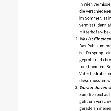
In Wien vermisse
die verschiedenen
im Sommer, ist i
vermisst, dann a
Mitterhofer« bek
Was ist für ein
Das Publikum mac
ist. Da springt e
geprobt und chro
funktionieren. B
Vater bedrohe un
diese mussten wi
Worauf dürfen w
Zum Beispiel auf 
geht um verschwu
gerade an meinem