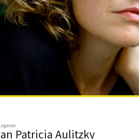
 Legends
an Patricia Aulitzky