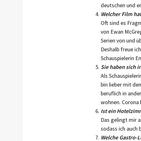
deutschen und en
Welcher Film hat
Oft sind es Frag
von Ewan McGrego
Serien von und ü
Deshalb freue ic
Schauspielerin E
Sie haben sich 
Als Schauspielerin
bin lieber mit d
beruflich in and
wohnen. Corona h
Ist ein Hotelzim
Das gelingt mir a
sodass ich auch 
Welche Gastro-L