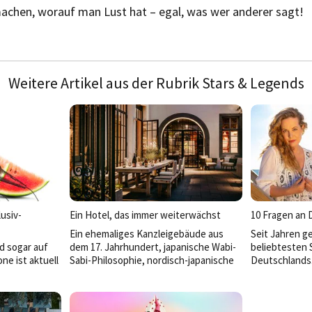
achen, worauf man Lust hat – egal, was wer anderer sagt!
Weitere Artikel aus der Rubrik Stars & Legends
usiv-
Ein Hotel, das immer weiterwächst
10 Fragen an 
Ein ehemaliges Kanzleigebäude aus
Seit Jahren g
d sogar auf
dem 17. Jahrhundert, japanische Wabi-
beliebtesten 
ne ist aktuell
Sabi-Philosophie, nordisch-japanische
Deutschlands
Sterneküche und eine Gastgeberfamilie
Stillstand ist 
hr über ihren
mit Vision: Das PURS Luxury Boutique
Neben erfolg
n
Hotel & Restaurant in Andernach ist
erobert sie n