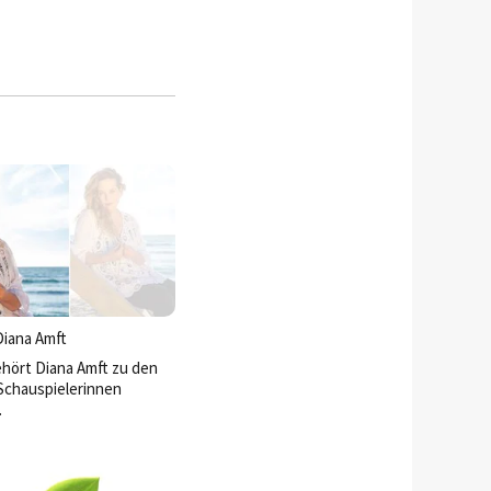
Diana Amft
ehört Diana Amft zu den
Schauspielerinnen
.
für sie keine Option:
reichen Kinderbüchern
un auch die Musikwelt.