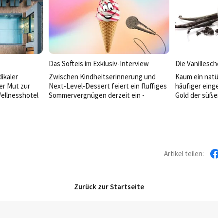
vieles zugleich – Boutiquehotel,
Warum sie im
Designobjekt und kulinarischer
ausprobiert, w
Sehnsuchtsort. Seit knapp einem Jahr
Kinofilm bege
führen Phillip und Maximilian Doetsch
Freundlichkeit
das Haus – und treiben die Entwicklung
Restaurants sp
des gesamten Areals rund um das PURS
HOGAPAGE-Int
­konsequent weiter voran.
Das Softeis im Exklusiv-Interview
Die ­Vanillesc
ikaler
Zwischen Kindheitserinnerung und
Kaum ein natü
er Mut zur
Next-Level-Dessert feiert ein fluffiges
häufiger eing
Wellnesshotel
Sommervergnügen derzeit ein ­
Gold der süße
 Grund auf neu
erstaunliches Comeback: das Softeis.
oft missverst
t das Vier-
im Exklusiv-In
volles
nesswelten und
nem Konzept,
che
Artikel teilen:
Zurück zur Startseite