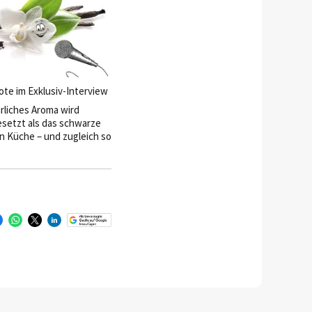
mer wieder Neues
as sie an ihrem aktuellen
istert und welche Rolle
 für sie in Hotels und
ielt, verrät sie im
erview.
hote im Exklusiv-Interview
rliches Aroma wird
esetzt als das schwarze
n Küche – und zugleich so
anden. Die Vanilleschote
terview.