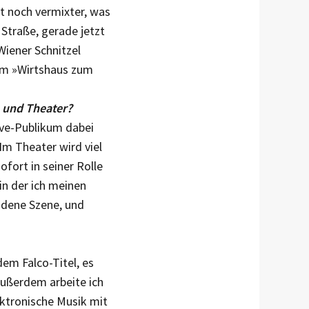
st noch vermixter, was
 Straße, gerade jetzt
Wiener Schnitzel
 Im »Wirtshaus zum
 und Theater?
ive-Publikum dabei
 Im Theater wird viel
fort in seiner Rolle
in der ich meinen
adene Szene, und
dem Falco-Titel, es
Außerdem arbeite ich
ektronische Musik mit