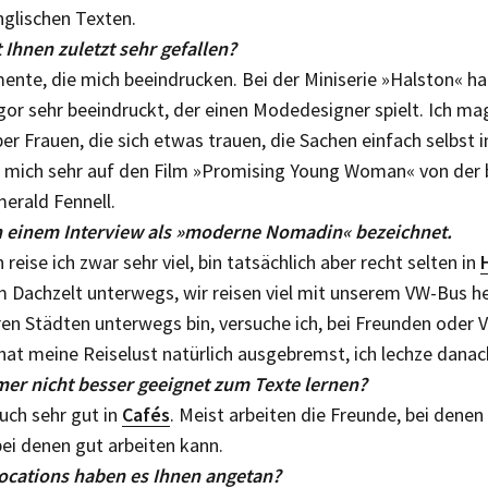
glischen Texten.
 Ihnen zuletzt sehr gefallen?
mente, die mich beeindrucken. Bei der Miniserie »Halston« ha
r sehr beeindruckt, der einen Modedesigner spielt. Ich ma
ber Frauen, die sich etwas trauen, die Sachen einfach selbst
h mich sehr auf den Film »Promising Young Woman« von der b
merald Fennell.
in einem Interview als »moderne Nomadin« bezeichnet.
 reise ich zwar sehr viel, bin tatsächlich aber recht selten in
em Dachzelt unterwegs, wir reisen viel mit unserem VW-Bus h
eren Städten unterwegs bin, versuche ich, bei Freunden oder
at meine Reiselust natürlich ausgebremst, ich lechze danac
mer nicht besser geeignet zum Texte lernen?
uch sehr gut in
Cafés
. Meist arbeiten die Freunde, bei denen
bei denen gut arbeiten kann.
ocations haben es Ihnen angetan?