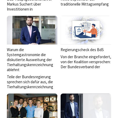
Markus Suchert über
traditionelle Mittagsempfang
Investitionen in
des Bundesverbands der
Milliardenhöhe, faire Arbeit,
Systemgastronomie in
Integration und die Rolle der
München statt. Neben Gästen
Systemgastronomie als
aus Politik, Wirtschaft und
Stabilitätsanker der
Gesellschaft sprachen
deutschen Wirtschaft.
führende Vertreter des
Verbandes sowie hochrangige
Politiker über die Zukunft der
Branche.
Warum die
Regierungscheck des BdS
Systemgastronomie die
Von der Branche eingefordert,
diskutierte Ausweitung der
von der Koalition versprochen:
Tierhaltungskennzeichnung
Der Bundesverband der
ablehnt
Systemgastronomie e. V. (BdS)
Teile der Bundesregierung
zieht kurz nach der
sprechen sich dafür aus, die
parlamentarischen
Tierhaltungskennzeichnung
Sommerpause eine
auch auf die
Zwischenbilanz zur
Außerhausverpflegung
Regierungsarbeit. Viele
auszuweiten. Klingt eigent­lich
zentrale Anliegen der Branche
nach mehr Transparenz für die
fanden sich im
Gäste –
Koalitionsvertrag wieder. Doch
warum ist der BdS dagegen?
wie steht es um deren