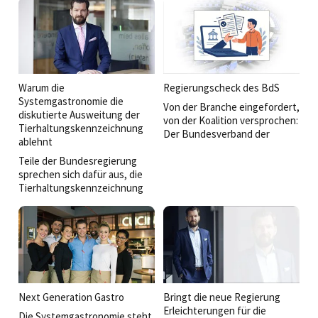
Integration und die Rolle der
München statt. Neben Gästen
Systemgastronomie als
aus Politik, Wirtschaft und
Stabilitätsanker der
Gesellschaft sprachen
deutschen Wirtschaft.
führende Vertreter des
Verbandes sowie hochrangige
Politiker über die Zukunft der
Branche.
Warum die
Regierungscheck des BdS
Systemgastronomie die
Von der Branche eingefordert,
diskutierte Ausweitung der
von der Koalition versprochen:
Tierhaltungskennzeichnung
Der Bundesverband der
ablehnt
Systemgastronomie e. V. (BdS)
Teile der Bundesregierung
zieht kurz nach der
sprechen sich dafür aus, die
parlamentarischen
Tierhaltungskennzeichnung
Sommerpause eine
auch auf die
Zwischenbilanz zur
Außerhausverpflegung
Regierungsarbeit. Viele
auszuweiten. Klingt eigent­lich
zentrale Anliegen der Branche
nach mehr Transparenz für die
fanden sich im
Gäste –
Koalitionsvertrag wieder. Doch
warum ist der BdS dagegen?
wie steht es um deren
Umsetzung?
Next Generation Gastro
Bringt die neue Regierung
Erleichterungen für die
Die Systemgastronomie steht