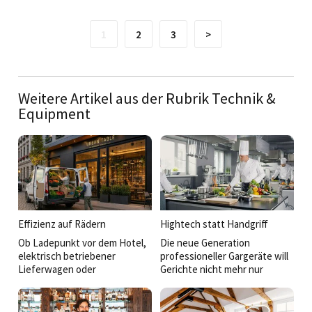
1
2
3
>
Weitere Artikel aus der Rubrik Technik &
Equipment
Effizienz auf Rädern
Hightech statt Handgriff
Ob Ladepunkt vor dem Hotel,
Die neue Generation
elektrisch betriebener
professioneller Gargeräte will
Lieferwagen oder
Gerichte nicht mehr nur
maßgeschneidertes
schnell heiß machen. Sie denkt
Kühlfahrzeug für das Event-
mit, vernetzt Prozesse, liefert
Catering: Mobilität wird für
reproduzierbare Ergebnisse