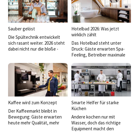
Hotellerie und Gastronomie
und bringt unterschiedlichste
inzwischen zum strategischen
Foodkonzepte unter einen
Faktor für Wirtschaftlichkeit,
Hut – vom Snack bis zum Fine-
Nachhaltigkeit und
Dining-Tellergericht. Zwischen
Gästezufriedenheit.
Highspeed-Technologie,
Sauber gelöst
Hotelbad 2026: Was jetzt
Gleichzeitig steigen die
modularen Kochlinien und
wirklich zählt
Die Spültechnik entwickelt
Anforderungen an Betriebe –
intelligentem
sich rasant weiter. 2026 steht
Das Hotelbad steht unter
von der Lade-Infrastruktur bis
Wärmemanagement zeigt sich:
dabei nicht nur die bloße ­
Druck: Gäste erwarten Spa-
zur
Die Zukunft der Profiküche
Reinigungsleistung im Fokus,
Feeling, Betreiber maximale
temperaturgeführten
wird vielseitiger, flexibler und
sondern vor allem die Frage,
Effizienz. Wer heute plant,
Logistik.
überraschend emotional.
wie Betriebe Zeit, Energie und
muss beides liefern:
Personal sparen – und
Atmosphäre und
gleichzeitig maximale Hygiene
Alltagstauglichkeit. Neue
sicherstellen.
Projekte und Produkte zeigen,
wie sich dieser Spagat
meistern lässt.
Kaffee wird zum Konzept
Smarte Helfer für starke
Küchen
Der Kaffeemarkt bleibt in
Bewegung: Gäste erwarten
Andere kochen nur mit
heute mehr Qualität, mehr
Wasser, doch das richtige
Auswahl und mehr Flexibilität.
Equipment macht den
Gleichzeitig setzen
Unterschied. Wir präsentieren