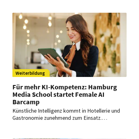
verlässliche Dienste, echte Perspektiven und ein
Führungsstil, der Verantwortung ermöglicht,
ohne notwendige Regeln auszublenden.
Weiterbildung
Für mehr KI-Kompetenz: Hamburg
Media School startet Female AI
Barcamp
Künstliche Intelligenz kommt in Hotellerie und
Gastronomie zunehmend zum Einsatz.
Gleichzeitig sind Frauen in KI-bezogenen Berufen
und Führungspositionen weiterhin