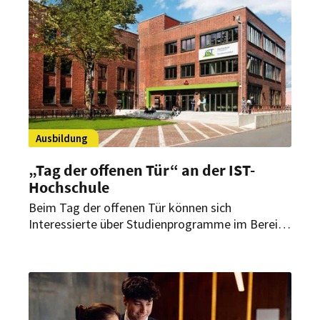
unterrepräsentiert. Ein neues
Weiterbildungsformat soll daher weibliche Fach-
und Führungskräfte im Umgang mit der
Technologie stärken.
Ausbildung
„Tag der offenen Tür“ an der IST-
Hochschule
Beim Tag der offenen Tür können sich
Interessierte über Studienprogramme im Bereich
„Tourismus & Hospitality“ informieren.
Vorgestellt werden unter anderem die
Studiengänge „Bachelor Hotel Management“,
„Bachelor Tourismus Management“ und
„Bachelor Hotel- und Tourismusmarketing“.