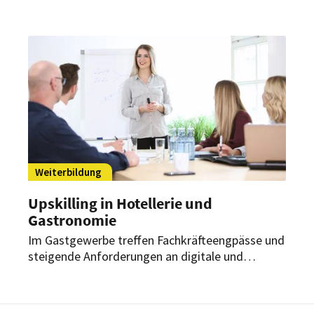
ihre Spitzenkräfte zu halten. Die Gründe für
innere Kündigungen liegen dabei oft tiefer, als
Führungskräfte annehmen. Wie sich Talente
langfristig binden und hochmotivierte Teams
aufbauen lassen, erklärt Dr. Imre Márton
Reményi im Interview mit HOGAPAGE.
Weiterbildung
Upskilling in Hotellerie und
Gastronomie
Im Gastgewerbe treffen Fachkräfteengpässe und
steigende Anforderungen an digitale und
nachhaltige Arbeitsabläufe aufeinander.
Upskilling – also die gezielte Weiterqualifizierung
in der bestehenden Rolle – schafft für