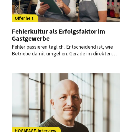
Offenheit
Fehlerkultur als Erfolgsfaktor im
Gastgewerbe
Fehler passieren täglich. Entscheidend ist, wie
Betriebe damit umgehen. Gerade im direkten
Gästekontakt wirken sich kleine Patzer sofort
auf Qualität, Stimmung im Team und
Bewertungen aus. Wer offen damit umgeht und
daraus lernt, verschafft sich klare Vorteile im
Wettbewerb um Mitarbeiter und Gäste.
HOGAPAGE-Interview