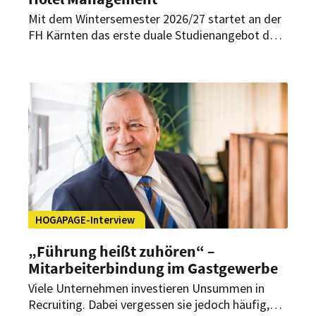
Mit dem Wintersemester 2026/27 startet an der
FH Kärnten das erste duale Studienangebot der
Hochschule: Der Bachelor-Studienzweig Hotel
Management wird künftig in einem dualen
Modell durchgeführt. Dieses soll Theorie und
Praxis von Beginn an verzahnen und auf eine
enge Zusammenarbeit mit Partnerbetrieben
setzen.
HOGAPAGE-Interview
„Führung heißt zuhören“ –
Mitarbeiterbindung im Gastgewerbe
Viele Unternehmen investieren Unsummen in
Recruiting. Dabei vergessen sie jedoch häufig,