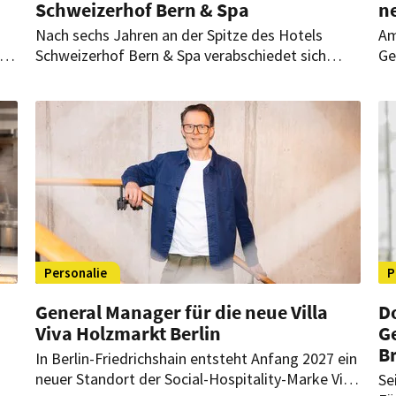
Schweizerhof Bern & Spa
n
Nach sechs Jahren an der Spitze des Hotels
Am
i-
Schweizerhof Bern & Spa verabschiedet sich
Ge
ing
General Manager Maximilian von Reden im
Ge
Herbst 2025 aus seiner Position. Ein Nachfolger
de
steht bereits fest.
Personalie
P
General Manager für die neue Villa
D
Viva Holzmarkt Berlin
G
B
In Berlin-Friedrichshain entsteht Anfang 2027 ein
neuer Standort der Social-Hospitality-Marke Villa
Se