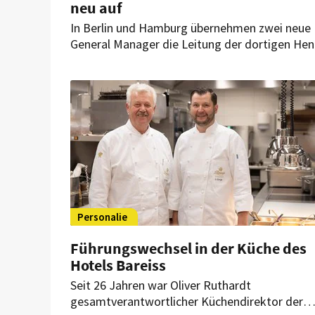
neu auf
In Berlin und Hamburg übernehmen zwei neue
General Manager die Leitung der dortigen Henr
Häuser. Gleichzeitig stärkt die DSR Hotel Hold
ihre Führungsebene durch eine interne
Beförderung.
Personalie
Führungswechsel in der Küche des
Hotels Bareiss
Seit 26 Jahren war Oliver Ruthardt
gesamtverantwortlicher Küchendirektor der