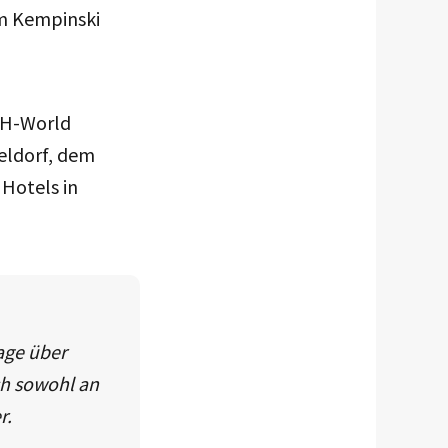
im Kempinski
e H-World
eldorf, dem
Hotels in
age über
ch sowohl an
r.