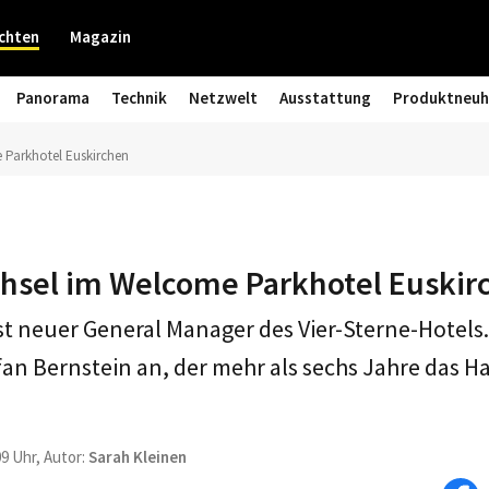
chten
Magazin
Panorama
Technik
Netzwelt
Ausstattung
Produktneuh
Parkhotel Euskirchen
sel im Welcome Parkhotel Euskir
t neuer General Manager des Vier-Sterne-Hotels. E
an Bernstein an, der mehr als sechs Jahre das 
09 Uhr, Autor:
Sarah Kleinen