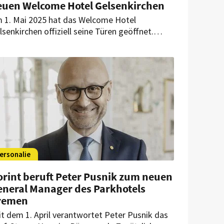
euen Welcome Hotel Gelsenkirchen
 1. Mai 2025 hat das Welcome Hotel
lsenkirchen offiziell seine Türen geöffnet.
leitet wird das Vier-Sterne-Superior-Haus in
r Nähe der Veltins-Arena von Koray Ataman.
ersonalie
orint beruft Peter Pusnik zum neuen
eneral Manager des Parkhotels
remen
it dem 1. April verantwortet Peter Pusnik das