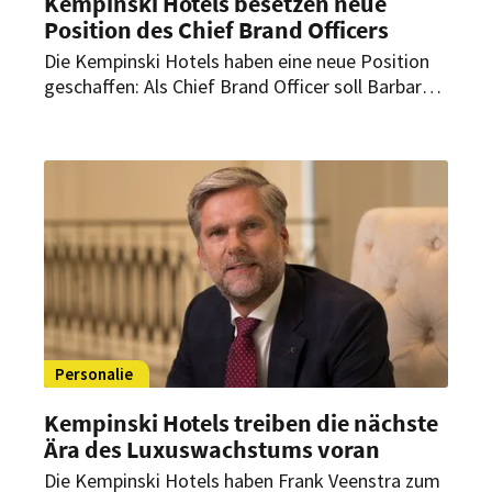
Kempinski Hotels besetzen neue
Position des Chief Brand Officers
Die Kempinski Hotels haben eine neue Position
geschaffen: Als Chief Brand Officer soll Barbara
Biffi die strategische Neuausrichtung der Marke
und des Marketing-Ökosystems von Kempinski
leiten. Dadurch soll der nächste Schritt in der
Transformation der Gruppe vorangetrieben
werden.
Personalie
Kempinski Hotels treiben die nächste
Ära des Luxuswachstums voran
Die Kempinski Hotels haben Frank Veenstra zum