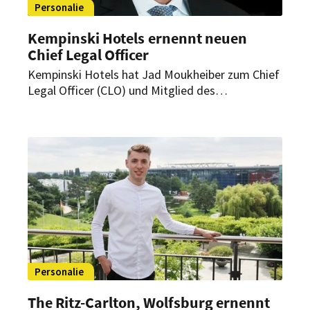
Personalie
Kempinski Hotels ernennt neuen
Chief Legal Officer
Kempinski Hotels hat Jad Moukheiber zum Chief
Legal Officer (CLO) und Mitglied des
Management Boards ernannt. Als Leiter der
Rechtsabteilung wird er alle rechtlichen Belange
wie auch die Compliance, das Risk Management
und die Corporate Governance der
Luxushotelgruppe verantworten.
Personalie
The Ritz-Carlton, Wolfsburg ernennt