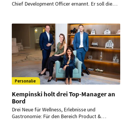
Chief Development Officer ernannt. Er soll die
nächste Phase der Marke mitgestalten, parallel
zur fortgesetzten Expansion von Kempinski in
das Ultra-Luxus-Segment.
Personalie
Kempinski holt drei Top-Manager an
Bord
Drei Neue für Wellness, Erlebnisse und
Gastronomie: Für den Bereich Product &
Experience hat Kempinski drei neue Vice
Presidents ernannt. Sie sollen die laufende