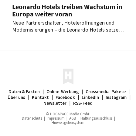
Leonardo Hotels treiben Wachstum in
Europa weiter voran
Neue Partnerschaften, Hoteleröffnungen und
Modernisierungen – die Leonardo Hotels setzen
ihren Expansionskurs in Europa weiter fort. Im
Jahr 2025 hat die Gruppe wichtige Meilensteine
erreicht und neue Projekte auf den Weg
gebracht. Auch in Zukunft will die Gruppe ihre
Position in Europa weiter stärken.
Daten & Fakten
|
Online-Werbung
|
Crossmedia-Pakete
|
Über uns
|
Kontakt
|
Facebook
|
LinkedIn
|
Instagram
|
Newsletter
|
RSS-Feed
© HOGAPAGE Media GmbH
Datenschutz
|
Impressum
|
AGB
|
Haftungsausschluss
|
Hinweisgebersystem