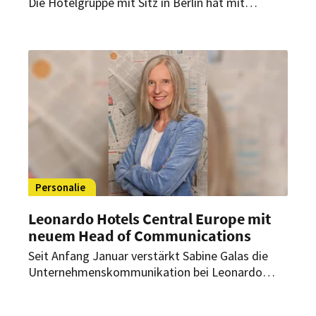
Die Hotelgruppe mit Sitz in Berlin hat mit
Jahresbeginn ihr Management-Team um die
Position eines COO erweitert. Stephan Löwel
bekleidet seit dem 1. Januar 2023 das neu
geschaffene Amt des Chief Operational Officer
DACH.
Personalie
Leonardo Hotels Central Europe mit
neuem Head of Communications
Seit Anfang Januar verstärkt Sabine Galas die
Unternehmenskommunikation bei Leonardo
Hotels Central Europe. Als Head of
Communications verantwortet sie ab sofort die