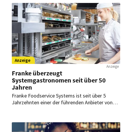
Transparenz und senkt die Kosten.
Anzeige
Anzeige
Franke überzeugt
Systemgastronomen seit über 50
Jahren
Franke Foodservice Systems ist seit über 5
Jahrzehnten einer der führenden Anbieter von
Systemküchen in Sachen Planung, Entwicklung,
Installation und Wartung für die großen Akteure
in der Systemgastronomie weltweit, aber auch
für Startups mit hochgesteckten Zielen und