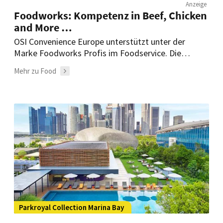
Anzeige
Foodworks: Kompetenz in Beef, Chicken
and More …
OSI Convenience Europe unterstützt unter der
Marke Foodworks Profis im Foodservice. Die
gelingsicheren Convenience-Produkte und
Mehr zu Food
zeitgemäßen Lösungen rund um Rindfleisch-,
Geflügel-, Bacon- und fleischalternative Produkte,
bieten hohe Kalkulationssicherheit und erfüllen
höchste Standards.
Parkroyal Collection Marina Bay