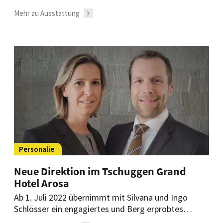
Möglichkeiten Hotelbäder auszustatten. Neue
Mehr zu Ausstattung
Waschtisch-Designs mit modularem Möbelkonzept
ermöglichen die individuelle Gestaltung des
Waschplatzes.
Personalie
Neue Direktion im Tschuggen Grand
Hotel Arosa
Ab 1. Juli 2022 übernimmt mit Silvana und Ingo
Schlösser ein engagiertes und Berg erprobtes
Gastgeberehepaar die Geschicke des Fünf-Sterne-