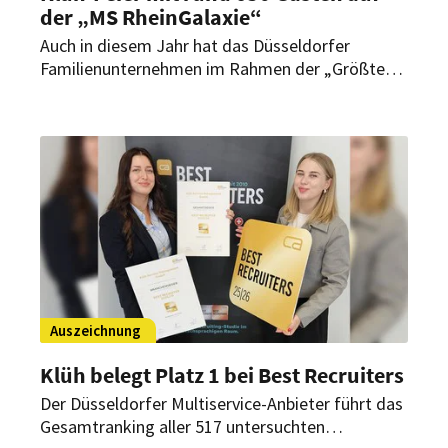
der „MS RheinGalaxie“
Auch in diesem Jahr hat das Düsseldorfer
Familienunternehmen im Rahmen der „Größten
Kirmes am Rhein“ zu seiner traditionellen
Bordparty eingeladen. Rund 650 geladene Gäste
aus dem In- und Ausland nutzten die
Gelegenheit, einen besonderen Abend in
exklusivem Rahmen miteinander zu verbringen.
Auszeichnung
Klüh belegt Platz 1 bei Best Recruiters
Der Düsseldorfer Multiservice-Anbieter führt das
Gesamtranking aller 517 untersuchten