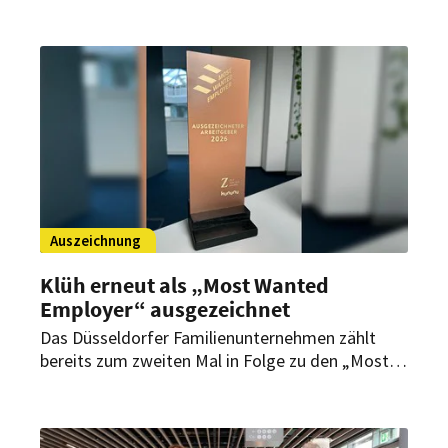
Arbeitgeber an. Auch in der Branche
Facility-/Security-Services erreicht das
Unternehmen Rang eins.
Auszeichnung
Klüh erneut als „Most Wanted
Employer“ ausgezeichnet
Das Düsseldorfer Familienunternehmen zählt
bereits zum zweiten Mal in Folge zu den „Most
Wanted Employers“ in Deutschland. Bewertet
wurden dafür mehr als 320.000 Profile und über
5,4 Millionen Einschätzungen.