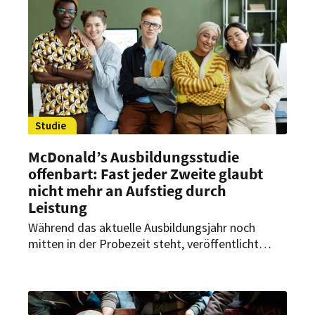
Studie
McDonald’s Ausbildungsstudie
offenbart: Fast jeder Zweite glaubt
nicht mehr an Aufstieg durch
Leistung
Während das aktuelle Ausbildungsjahr noch
mitten in der Probezeit steht, veröffentlicht
McDonald’s Deutschland gemeinsam mit dem
Institut für Demoskopie Allensbach Zahlen, die
zu denken geben. Die fünfte Ausbildungsstudie
zeigt: Die Gen Z ist verunsichert, zweifelt an