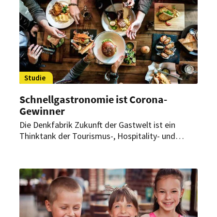
Aufstieg durch Leistung und fühlt sich von der
Politik oft nicht gehört.
Studie
Schnellgastronomie ist Corona-
Gewinner
Die Denkfabrik Zukunft der Gastwelt ist ein
Thinktank der Tourismus-, Hospitality- und
Foodservice-Industrie in Deutschland. Jetzt hat
sie eine informative Studie veröffentlicht. Darin
werden aktuelle Trends und Herausforderungen
des Außer-Haus-Markts nach Corona untersucht.
Mit erstaunlichen Ergebnissen.