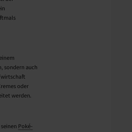
in
oftmals
seinem
ch, sondern auch
fwirtschaft
 Cremes oder
itet werden.
t seinen
Poké-