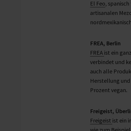
El Feo
, spanisch
artisanalen Mezc
nordmexikanisch
FREA, Berlin
FREA
ist ein ga
verbindet und ke
auch alle Produ
Herstellung und 
Prozent vegan.
Freigeist, Überl
Freigeist
ist ein
wie zum Beispiel