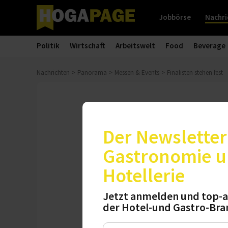
Jobbörse
Nachri
Politik
Wirtschaft
Arbeitswelt
Food
Beverage
Nachrichten
Panorama
Messen & Events
Finalisten stehen fest
Gastro-Gründerpreis
Finalisten st
Der Newsletter 
Gastronomie 
Aus über 460 Bewe
Hotellerie
zehn überzeugend
Österreich und de
Jetzt anmelden und top-a
der Hotel-und Gastro-Bra
Donnerstag, 01.02.2018, 12: