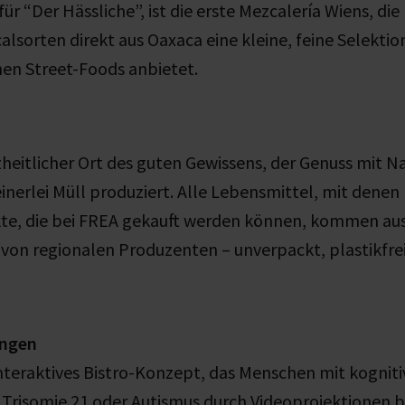
 für “Der Hässliche”, ist die erste Mezcalería Wiens, di
alsorten direkt aus Oaxaca eine kleine, feine Selektio
en Street-Foods anbietet.
nzheitlicher Ort des guten Gewissens, der Genuss mit N
inerlei Müll produziert. Alle Lebensmittel, mit dene
kte, die bei FREA gekauft werden können, kommen aus
von regionalen Produzenten – unverpackt, plastikfrei
ingen
 interaktives Bistro-Konzept, das Menschen mit kogni
 Trisomie 21 oder Autismus durch Videoprojektionen b