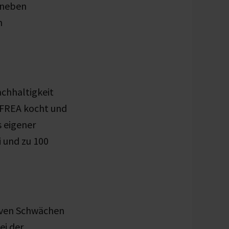
e neben
n
achhaltigkeit
n FREA kocht und
 eigener
 und zu 100
tiven Schwächen
ei der