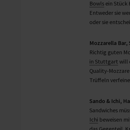
Bowls
ein Stück 
Entweder sie wer
oder sie entschei
Mozzarella Bar, 
Richtig guten Mo
in Stuttgart
will
Quality-Mozzarel
Trüffeln verfeine
Sando & Ichi, 
Sandwiches müss
Ichi
beweisen mit
das Gegenteil. K