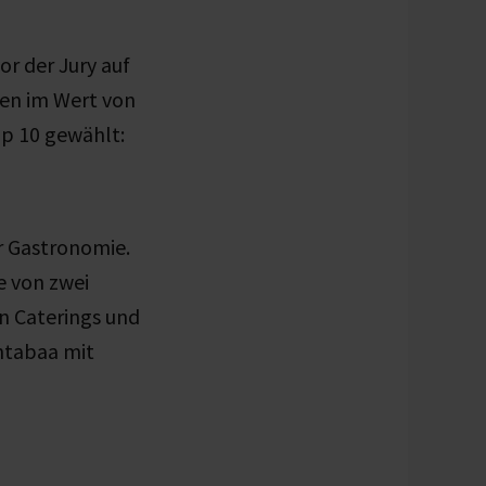
or der Jury auf
ten im Wert von
op 10 gewählt:
r Gastronomie.
e von zwei
n Caterings und
ntabaa mit