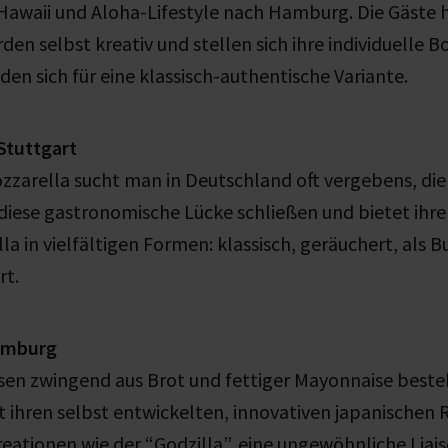
Hawaii und Aloha-Lifestyle nach Hamburg. Die Gäste 
den selbst kreativ und stellen sich ihre individuelle
den sich für eine klassisch-authentische Variante.
Stuttgart
zzarella sucht man in Deutschland oft vergebens, di
 diese gastronomische Lücke schließen und bietet ihr
la in vielfältigen Formen: klassisch, geräuchert, als B
rt.
Hamburg
en zwingend aus Brot und fettiger Mayonnaise best
 ihren selbst entwickelten, innovativen japanischen 
reationen wie der “Godzilla”, eine ungewöhnliche Liais