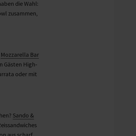
haben die Wahl:
 Bowl zusammen,
e
Mozzarella Bar
en Gästen High-
urrata oder mit
ehen?
Sando &
Reissandwiches
on aus scharf