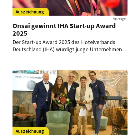
Auszeichnung
Anzeige
Onsai gewinnt IHA Start-up Award
2025
Der Start-up Award 2025 des Hotelverbands
Deutschland (IHA) würdigt junge Unternehmen,
die mit konkreten Lösungen auf zentrale
Herausforderungen der Hotellerie antworten –
und Innovation im Betriebsalltag greifbar
machen. Das Leipziger KI-Start-up Onsai wurde
beim diesjährigen upnxt Hospitality Festival nun
mit diesem Award ausgezeichnet.
Auszeichnung