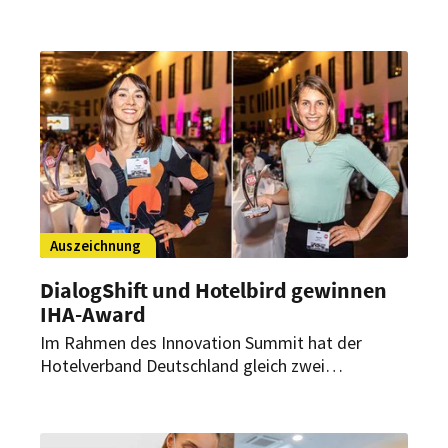
durchgeführt. Beim diesjährigen „IHA-Start-up
Award“ konnte sich dabei ein Revenue
Management Tool für Veranstaltungen gegen
vier weitere Finalisten durchsetzen.
Auszeichnung
DialogShift und Hotelbird gewinnen
IHA-Award
Im Rahmen des Innovation Summit hat der
Hotelverband Deutschland gleich zwei
Auszeichnungen verliehen: den IHA-
Branchenaward für Start-ups und die
„Produktinnovation des Jahres“.