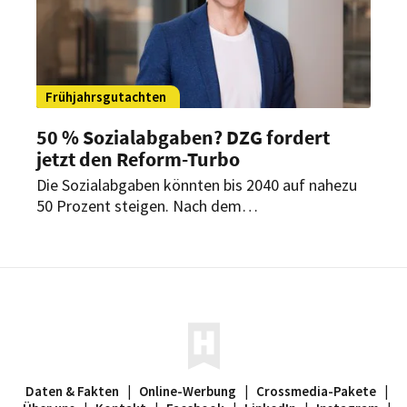
Frühjahrsgutachten
50 % Sozialabgaben? DZG fordert
jetzt den Reform-Turbo
Die Sozialabgaben könnten bis 2040 auf nahezu
50 Prozent steigen. Nach dem
Frühjahrsgutachten der Wirtschaftsweisen
fordert die Denkfabrik Zukunft der Gastwelt
(DZG) deshalb schnellere Reformen und warnt
vor wachsenden Belastungen für Unternehmen
und Beschäftigte.
Daten & Fakten
|
Online-Werbung
|
Crossmedia-Pakete
|