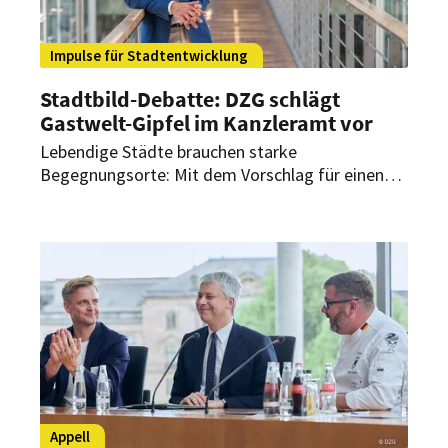
Impulse für Stadtentwicklung
Stadtbild-Debatte: DZG schlägt
Gastwelt-Gipfel im Kanzleramt vor
Lebendige Städte brauchen starke
Begegnungsorte: Mit dem Vorschlag für einen
„Gastwelt-Gipfel“ im Kanzleramt fordert die
DZG einen bundesweiten Schulterschluss – und
rückt die Bedeutung der gesamten Gastwelt für
vitale Innenstädte ins Zentrum der politischen
Debatte.
Appell