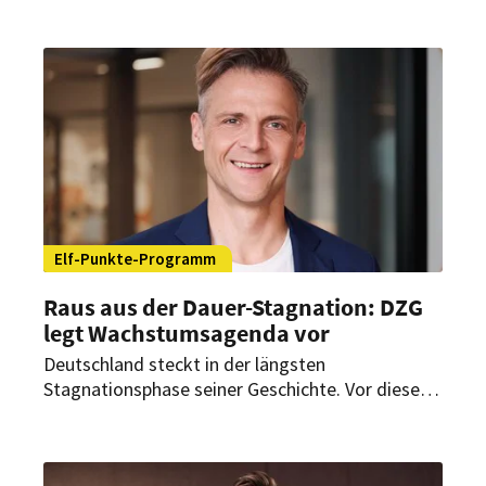
befürchtet die Denkfabrik Zukunft der Gastwelt
(DZG). Sie fordert deshalb einen „Gastwelt-
Pakt“, um mit einer gemeinsamen Strategie
Branchenthemen erfolgreich zu platzieren.
Elf-Punkte-Programm
Raus aus der Dauer-Stagnation: DZG
legt Wachstumsagenda vor
Deutschland steckt in der längsten
Stagnationsphase seiner Geschichte. Vor diesem
Hintergrund legt die Denkfabrik Zukunft der
Gastwelt ein Elf-Punkte-Programm vor, das die
Branche als Wachstumstreiber stärken soll.