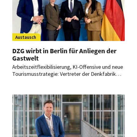
Austausch
DZG wirbt in Berlin für Anliegen der
Gastwelt
Arbeitszeitflexibilisierung, KI-Offensive und neue
Tourismusstrategie: Vertreter der Denkfabrik
Zukunft der Gastwelt (DZG) waren zu Gast im
Bundeswirtschaftsministerium und Deutschen
Bundestag. Dort sprachen sie mit
Spitzenpolitikern über wichtige Anliegen der
Branche.