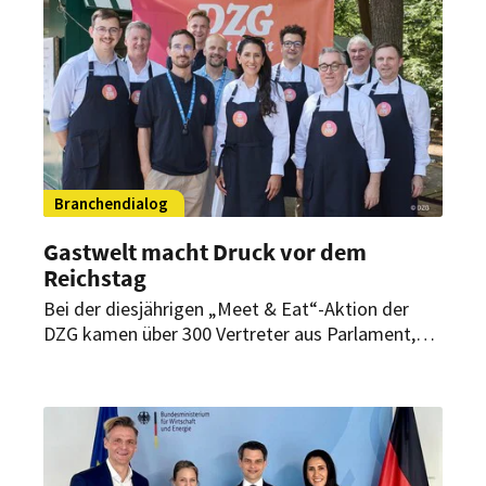
Branchendialog
Gastwelt macht Druck vor dem
Reichstag
Bei der diesjährigen „Meet & Eat“-Aktion der
DZG kamen über 300 Vertreter aus Parlament,
Bundesregierung und Gastwelt zusammen. Im
Mittelpunkt standen die Rentenreform, die
Mehrwertsteuer sowie die Forderung nach
verlässlicheren Rahmenbedingungen.