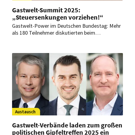
Gastwelt-Summit 2025:
„Steuersenkungen vorziehen!“
Gastwelt-Power im Deutschen Bundestag: Mehr
als 180 Teilnehmer diskutierten beim
diesjährigen Gastwelt-Summit am 15. Mai mit
führenden Bundespolitikern über die Pläne der
neuen Regierung. Dabei wurde eines immer
wieder deutlich gemacht: Die im
Koalitionsvertrag beschlossenen
Steuersenkungen dürfen nicht erst zum
Jahreswechsel kommen.
Austausch
Gastwelt-Verbände laden zum großen
politischen Gipfeltreffen 2025 ein