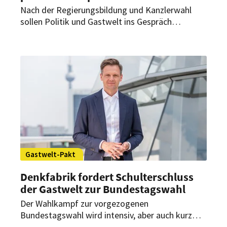
Nach der Regierungsbildung und Kanzlerwahl
sollen Politik und Gastwelt ins Gespräch
kommen. Deshalb lädt die Denkfabrik Zukunft
der Gastwelt (DZG) am 15. Mai 2025 gemeinsam
mit weiteren Branchenverbänden zum Gastwelt-
Summit 2025 nach Berlin ein.
Gastwelt-Pakt
Denkfabrik fordert Schulterschluss
der Gastwelt zur Bundestagswahl
Der Wahlkampf zur vorgezogenen
Bundestagswahl wird intensiv, aber auch kurz
und von großen Krisenthemen geprägt sein – das