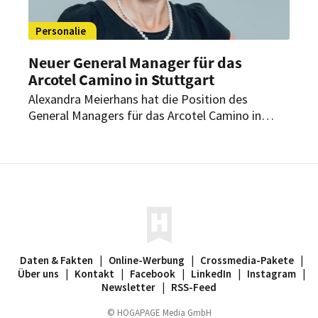
Personalie
Neuer General Manager für das
Arcotel Camino in Stuttgart
Alexandra Meierhans hat die Position des
General Managers für das Arcotel Camino in
Stuttgart übernommen. Seit 2006 ist sie in der
Stuttgarter Hotellerie eine feste Größe. Zuletzt
leitete sie elf Jahre lang das Holiday Inn im
Stuttgarter Norden.
Daten & Fakten
|
Online-Werbung
|
Crossmedia-Pakete
|
Über uns
|
Kontakt
|
Facebook
|
LinkedIn
|
Instagram
|
Newsletter
|
RSS-Feed
© HOGAPAGE Media GmbH