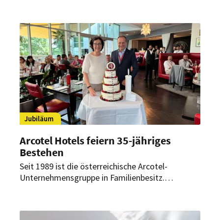
mit der Initiative BeeWild unterstützen sie den
Erhalt der Artenvielfalt im Naturpark Pöllauer
Tal.
Jubiläum
Arcotel Hotels feiern 35-jähriges
Bestehen
Seit 1989 ist die österreichische Arcotel-
Unternehmensgruppe in Familienbesitz.
Anlässlich des 35-jährigen Geburtstags luden
Eigentümer Dr. Renate Wimmer und Vorstand
Martin Lachout letztes Wochenende die