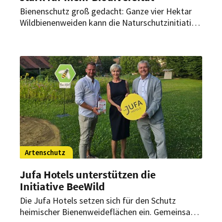
Bienenschutz groß gedacht: Ganze vier Hektar
Wildbienenweiden kann die Naturschutzinitiative
BeeWild mit Unterstützung der Hotelgruppe
anlegen. Als Arten-Schutzpatron übernimmt
Arcotel Hotels Verantwortung und setzt ein
starkes Zeichen für nachhaltigen Artenschutz.
Artenschutz
Jufa Hotels unterstützen die
Initiative BeeWild
Die Jufa Hotels setzen sich für den Schutz
heimischer Bienenweideflächen ein. Gemeinsam