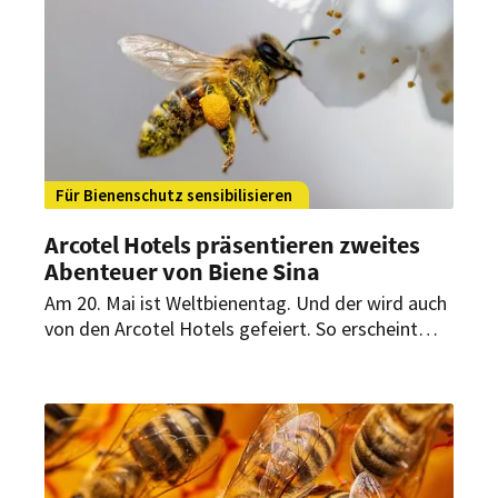
Management-Teams aller zwölf Arcotel Hotels
zu einer großen Feier nach Wien ein.
Für Bienenschutz sensibilisieren
Arcotel Hotels präsentieren zweites
Abenteuer von Biene Sina
Am 20. Mai ist Weltbienentag. Und der wird auch
von den Arcotel Hotels gefeiert. So erscheint
pünktlich zu diesem Anlass das neue Pocket-
Büchlein von Monika Mühl, die ein neues
Abenteuer von Biene Sina erzählt.