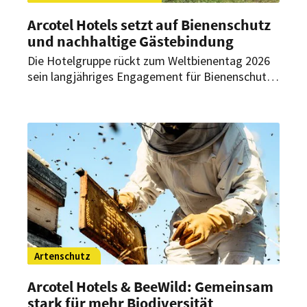
Arcotel Hotels setzt auf Bienenschutz
und nachhaltige Gästebindung
Die Hotelgruppe rückt zum Weltbienentag 2026
sein langjähriges Engagement für Bienenschutz
und Biodiversität in den Fokus. Mit der Initiative
„Give Bees A Chance“ verbindet sie
Umweltbildung, Naturschutz und die Einbindung
ihrer Gäste.
Artenschutz
Arcotel Hotels & BeeWild: Gemeinsam
stark für mehr Biodiversität