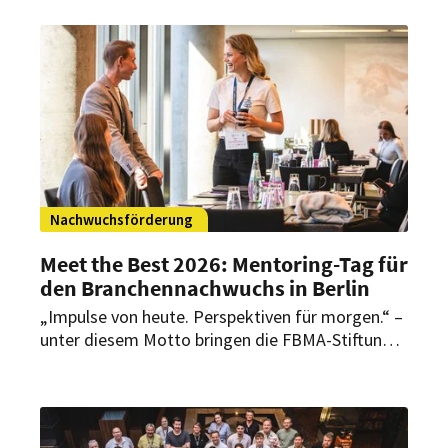
David-Friedemann Henning, der nach fast zwei
Jahren sein Amt niedergelegt hat.
Nachwuchsförderung
Meet the Best 2026: Mentoring-Tag für
den Branchennachwuchs in Berlin
„Impulse von heute. Perspektiven für morgen.“ –
unter diesem Motto bringen die FBMA-Stiftung
und die HSMA Deutschland Nachwuchstalente
und Spitzenführungskräfte zusammen. Beim
„Meet the Best“ in Berlin stehen persönliche
Gespräche über Karrierewege, Entscheidungen,