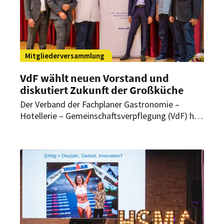
Mitgliederversammlung
VdF wählt neuen Vorstand und
diskutiert Zukunft der Großküche
Der Verband der Fachplaner Gastronomie –
Hotellerie – Gemeinschaftsverpflegung (VdF) hat
bei seiner 41. Mitgliederversammlung in
Heilbronn einen neuen Vorstand gewählt. Bei der
anschließenden Fachtagung standen
Versorgungssicherheit, KI und Digitalisierung im
Fokus.