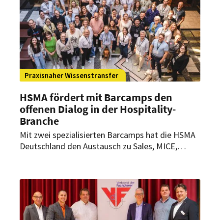
Erfolge und Rückschläge im Mittelpunkt.
Praxisnaher Wissenstransfer
HSMA fördert mit Barcamps den
offenen Dialog in der Hospitality-
Branche
Mit zwei spezialisierten Barcamps hat die HSMA
Deutschland den Austausch zu Sales, MICE,
Technologie und Online-Marketing vertieft.
Insgesamt diskutierten 140 Branchenvertreter
aktuelle Herausforderungen und entwickelten
praxisnahe Lösungsansätze für die Hospitality-
Branche.