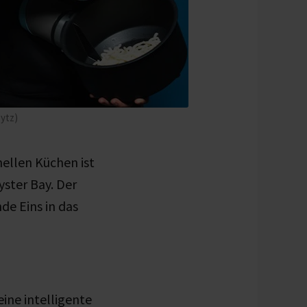
Bytz)
nellen Küchen ist
ster Bay. Der
de Eins in das
ine intelligente