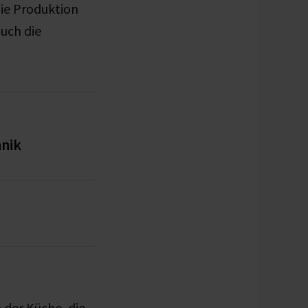
die Produktion
uch die
hnik
 der Küche, die