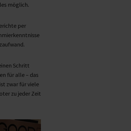
lles möglich.
richte per
ammierkenntnisse
tzaufwand.
inen Schritt
n für alle – das
st zwar für viele
ter zu jeder Zeit