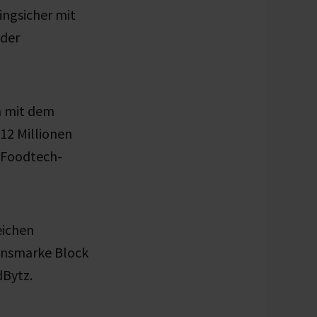
ingsicher mit
 der
n mit dem
 12 Millionen
 Foodtech-
eichen
ionsmarke Block
dBytz.