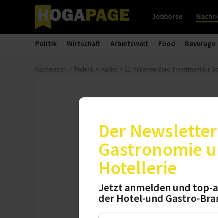
Jobbörse
Nachri
Politik
Wirtschaft
Arbeitswelt
Food
Beverage
Nachrichten
Technik
Küche
12-Millionen-Euro-Investment für 
Finanzspritze
12-Millionen
Der Newsletter 
Gastronomie 
12 Millionen Euro 
Hotellerie
Assistants erhält 
Lead-Investor wir
Jetzt anmelden und top-a
der Hotel-und Gastro-Bra
Mittwoch, 25.10.2023, 10:27 