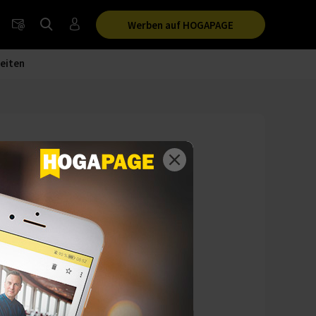
Werben auf HOGAPAGE
eiten
ic-Kitchen-
zung. Neben einem
.