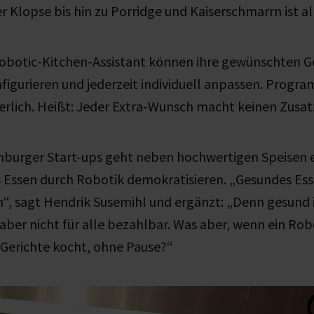
 Klopse bis hin zu Porridge und Kaiserschmarrn ist a
botic-Kitchen-Assistant können ihre gewünschten Ge
igurieren und jederzeit individuell anpassen. Progr
derlich. Heißt: Jeder Extra-Wunsch macht keinen Zusa
mburger Start-ups geht neben hochwertigen Speisen e
 Essen durch Robotik demokratisieren. „Gesundes Esse
on“, sagt Hendrik Susemihl und ergänzt: „Denn gesund i
aber nicht für alle bezahlbar. Was aber, wenn ein Robo
 Gerichte kocht, ohne Pause?“