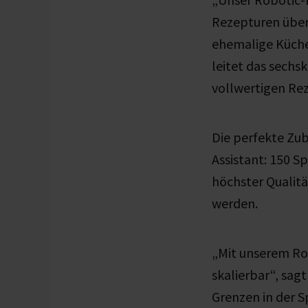
Rezepturen übern
ehemalige Küche
leitet das sech
vollwertigen Re
Die perfekte Zu
Assistant: 150 S
höchster Qualit
werden.
„Mit unserem Ro
skalierbar“, sag
Grenzen in der S