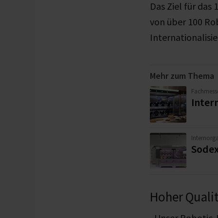
Das Ziel für das
von über 100 Rob
Internationalisi
Mehr zum Thema
Fachmess
Inter
Internorg
Sodex
Hoher Quali
„Unser Robotic-K