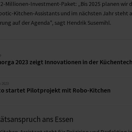
 12-Millionen-Investment-Paket: „Bis 2025 planen wir 
otic-Kitchen-Assistants und im nächsten Jahr steht a
erung auf der Agenda", sagt Hendrik Susemihl.
e
norga 2023 zeigt Innovationen in der Küchentec
a 2023
o startet Pilotprojekt mit Robo-Kitchen
tätsanspruch ans Essen
itchen-Assistant steht für Präzision und Perfektion in