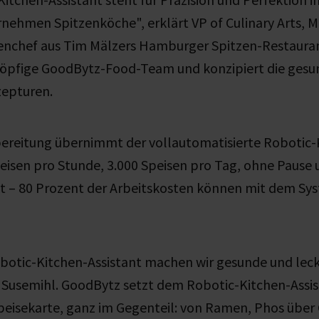
ehmen Spitzenköche", erklärt VP of Culinary Arts, M
nchef aus Tim Mälzers Hamburger Spitzen-Restauran
sköpfige GoodBytz-Food-Team und konzipiert die ges
zepturen.
bereitung übernimmt der vollautomatisierte Robotic-
peisen pro Stunde, 3.000 Speisen pro Tag, ohne Pause
ät – 80 Prozent der Arbeitskosten können mit dem Sy
botic-Kitchen-Assistant machen wir gesunde und lec
t Susemihl. GoodBytz setzt dem Robotic-Kitchen-Assis
peisekarte, ganz im Gegenteil: von Ramen, Phos über 