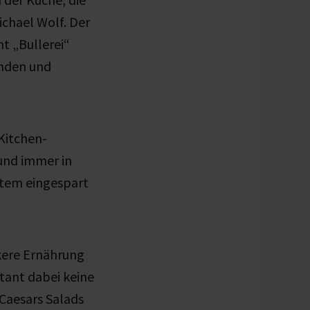
ichael Wolf. Der
t „Bullerei“
unden und
Kitchen-
 und immer in
stem eingespart
kere Ernährung
tant dabei keine
Caesars Salads