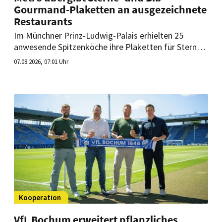
Gourmand-Plaketten an ausgezeichnete
Restaurants
Im Münchner Prinz-Ludwig-Palais erhielten 25
anwesende Spitzenköche ihre Plaketten für Sterne-
und Bib-Gourmand-Auszeichnungen. Auch Tohru
07.08.2026, 07:01 Uhr
Nakamura und Jan Hartwig nahmen ihre 3-Sterne-
Guide-Michelin-Plaketten entgegen.
Kooperation
VfL Bochum erweitert pflanzliches