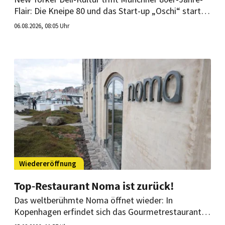
Flair: Die Kneipe 80 und das Start-up „Oschi“ starten
Ende August ein Pastrami-Pop-up auf dem
06.08.2026, 08:05 Uhr
Münchner Viktualienmarkt. Anschließend soll das
Sandwich-Konzept dauerhaft in beide Standorte der
Kneipe 80 einziehen.
Wiedereröffnung
Top-Restaurant Noma ist zurück!
Das weltberühmte Noma öffnet wieder: In
Kopenhagen erfindet sich das Gourmetrestaurant
ab heute neu. Obwohl, nicht ganz. Ex-Starkoch