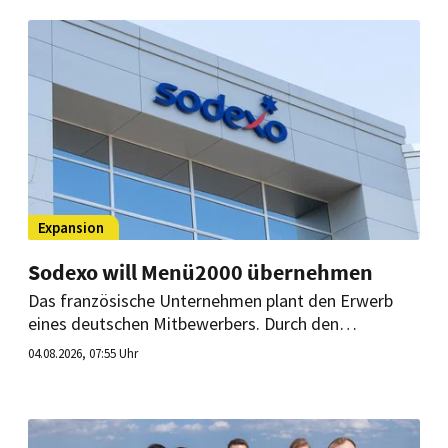
Lieferung, Abholung und Store hinweg neu
positionieren.
Expansion
Sodexo will Menü2000 übernehmen
Das französische Unternehmen plant den Erwerb
eines deutschen Mitbewerbers. Durch den
Zusammenschluss würde Sodexo um rund 250
04.08.2026, 07:55 Uhr
Betriebsrestaurants und zusätzliche
Produktionskapazitäten wachsen.