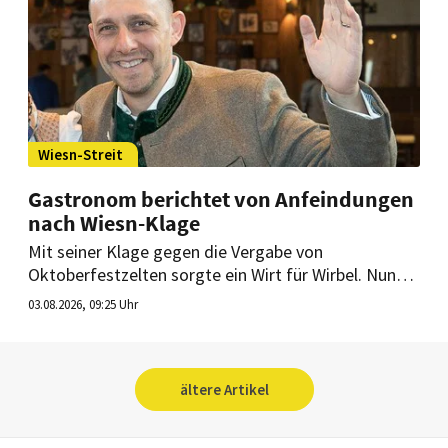
Wiesn-Streit
Gastronom berichtet von Anfeindungen
nach Wiesn-Klage
Mit seiner Klage gegen die Vergabe von
Oktoberfestzelten sorgte ein Wirt für Wirbel. Nun
berichtet er von Folgen – für ihn und seine Familie.
03.08.2026, 09:25 Uhr
ältere Artikel