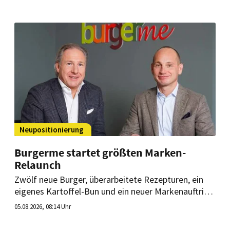
Neupositionierung
Burgerme startet größten Marken-
Relaunch
Zwölf neue Burger, überarbeitete Rezepturen, ein
eigenes Kartoffel-Bun und ein neuer Markenauftritt
– Burgerme startet seinen bislang größten Relaunch
05.08.2026, 08:14 Uhr
seit der Unternehmensgründung. Die Münchner
Delivery-Marke will damit ihr Angebot über