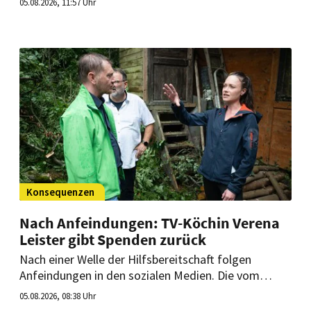
05.08.2026, 11:57 Uhr
Redzepi ist in neuer Rolle mit dabei.
Konsequenzen
Nach Anfeindungen: TV-Köchin Verena
Leister gibt Spenden zurück
Nach einer Welle der Hilfsbereitschaft folgen
Anfeindungen in den sozialen Medien. Die vom
Unwetter in Rathen betroffene TV-Köchin Leister
05.08.2026, 08:38 Uhr
zieht deshalb Konsequenzen.