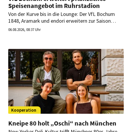
Speisenangebot im Ruhrstadion
Von der Kurve bis in die Lounge: Der VfL Bochum
1848, Aramark und endori erweitern zur Saison
2026/27 das pflanzliche Speisenangebot im
06.08.2026, 08:37 Uhr
Ruhrstadion. Kioske sowie Hospitality-Bereich
erhalten zusätzliche Alternativen.
Kooperation
Kneipe 80 holt „Oschi“ nach München
New Yorker Deli-Kultur trifft Münchner 80er-Jahre-