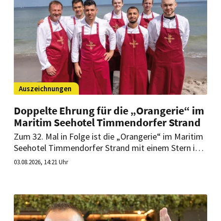
Auszeichnungen
Doppelte Ehrung für die „Orangerie“ im
Maritim Seehotel Timmendorfer Strand
Zum 32. Mal in Folge ist die „Orangerie“ im Maritim
Seehotel Timmendorfer Strand mit einem Stern im
Guide Michelin Deutschland ausgezeichnet
03.08.2026, 14:21 Uhr
worden. Zudem zählt Restaurantleiter Ralf Brönner
erstmals zu den „Top50“ Sommeliers Deutschlands.