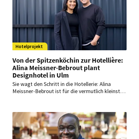
den Weg zur rein pflanzlichen Küche, den Wandel
in der Spitzengastronomie und warum
Perfektion für ihn ein täglicher Antrieb bleibt.
Hotelprojekt
Von der Spitzenköchin zur Hotellière:
Alina Meissner-Bebrout plant
Designhotel in Ulm
Sie wagt den Schritt in die Hotellerie: Alina
Meissner-Bebrout ist für die vermutlich kleinste
Sterneküche Deutschlands bekannt. Jetzt plant
die Ulmer Spitzenköchin, die Eröffnung ihres
ersten eigenen Hotels.