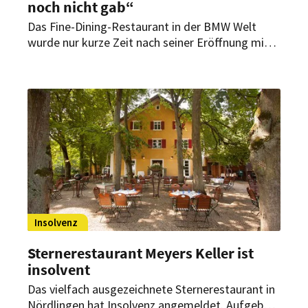
noch nicht gab“
Das Fine-Dining-Restaurant in der BMW Welt
wurde nur kurze Zeit nach seiner Eröffnung mit
zwei Michelin-Sternen ausgezeichnet. Im
Interview mit HOGAPAGE spricht Chef de Cuisine
Jens Madsen über das Konzept Culinary
Nomadism und die Frage, wie sich Kreativität
und Kontinuität nach einem solchen Erfolg
verbinden lassen.
Insolvenz
Sternerestaurant Meyers Keller ist
insolvent
Das vielfach ausgezeichnete Sternerestaurant in
Nördlingen hat Insolvenz angemeldet. Aufgeben