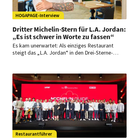
HOGAPAGE-Interview
Dritter Michelin-Stern für L.A. Jordan:
„Es ist schwer in Worte zu fassen“
Es kam unerwartet: Als einziges Restaurant
steigt das „L.A. Jordan“ in den Drei-Sterne-
Olymp des Guide Michelin auf. Im Interview mit
HOGAPAGE spricht Executive Chef Daniel
Schimkowitsch über den Moment danach, ein
Team, das zur Familie wurde, und die neue
internationale Strahlkraft für Deidesheim und die
Pfalz.
Restaurantführer