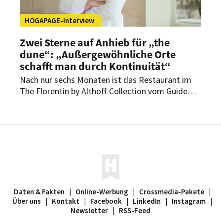
HOGAPAGE-Interview
Zwei Sterne auf Anhieb für „the
dune“: „Außergewöhnliche Orte
schafft man durch Kontinuität“
Nach nur sechs Monaten ist das Restaurant im
The Florentin by Althoff Collection vom Guide
Michelin mit gleich zwei Sternen ausgezeichnet
worden. Im Interview mit HOGAPAGE
spricht Küchenchef Niclas Nußbaumer über den
schnellen Erfolg, steigende Erwartungen und die
Bedeutung Frankfurts als Genussdestination.
Daten & Fakten
|
Online-Werbung
|
Crossmedia-Pakete
|
Über uns
|
Kontakt
|
Facebook
|
LinkedIn
|
Instagram
|
Newsletter
|
RSS-Feed