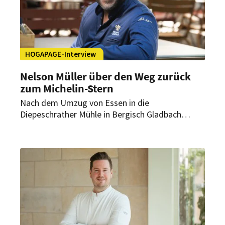
HOGAPAGE-Interview
Nelson Müller über den Weg zurück
zum Michelin-Stern
Nach dem Umzug von Essen in die
Diepeschrather Mühle in Bergisch Gladbach
musste sich Nelson Müllers Restaurant „Schote“
in einem völlig neuen Umfeld erneut beweisen.
Im Interview mit HOGAPAGE spricht der
Spitzenkoch über den Neustart, den
zurückgewonnenen Michelin-Stern und die
Zukunft des Restaurants.