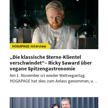
nun auf die Malediven.
HOGAPAGE-Interview
„Die klassische Sterne-Klientel
verschwindet“– Ricky Saward über
vegane Spitzengastronomie
Am 1. November ist wieder Weltvegantag.
HOGAPAGE hat dies zum Anlass genommen, um
mit Ricky Saward zu sprechen. Er ist Küchenchef
des Seven Swans in Frankfurt – dem ersten rein
veganen Sternerestaurant der Welt. Im Interview
spricht der Spitzenkoch über seine Philosophie,