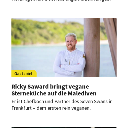
ist für Betreiber und Spitzenkoch Joachim Kaiser
aber keine Option.
Gastspiel
Ricky Saward bringt vegane
Sterneküche auf die Malediven
Er ist Chefkoch und Partner des Seven Swans in
Frankfurt – dem ersten rein veganen
Sternerestaurant der Welt. Seine einzigartige,
nachhaltige Philosophie hat ihn berühmt
gemacht. Im Dezember zieht es den Spitzenkoch