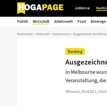
Jobbörse
Nachri
Politik
Wirtschaft
Arbeitswelt
Food
Beverage
Nachrichten
Wirtschaft
Gastronomie
Ausgezeichnet: Die 50 best
Ranking
Ausgezeichnet
In Melbourne wurde
Veranstaltung, die 
Mittwoch, 05.04.2017, 14:32 