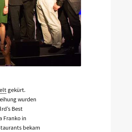
elt
gekürt.
rleihung wurden
rd’s Best
a Franko in
estaurants bekam