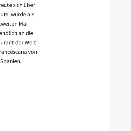
reute sich über
uts, wurde als
zweiten Mal
endlich an die
aurant der Welt
 Francescana von
 Spanien.