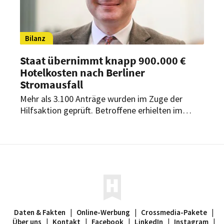
Bilanz
Staat übernimmt knapp 900.000 €
Hotelkosten nach Berliner
Stromausfall
Mehr als 3.100 Anträge wurden im Zuge der
Hilfsaktion geprüft. Betroffene erhielten im
Schnitt 52 bis 55 € pro Person und Nacht für ihre
Unterbringung.
Daten & Fakten
|
Online-Werbung
|
Crossmedia-Pakete
|
Über uns
|
Kontakt
|
Facebook
|
LinkedIn
|
Instagram
|