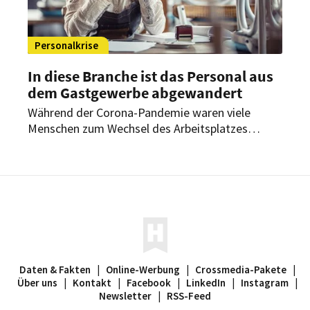
Personalkrise
In diese Branche ist das Personal aus
dem Gastgewerbe abgewandert
Während der Corona-Pandemie waren viele
Menschen zum Wechsel des Arbeitsplatzes
gezwungen – oder haben sich auch freiwillig
einen neuen Job gesucht. Das Gastgewerbe hat
dabei überdurchschnittlich viele Beschäftigte
verloren, wie aus einer aktuellen Studie des
Instituts der Deutschen Wirtschaft hervorgeht.
Daten & Fakten
|
Online-Werbung
|
Crossmedia-Pakete
|
Über uns
|
Kontakt
|
Facebook
|
LinkedIn
|
Instagram
|
Newsletter
|
RSS-Feed