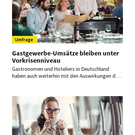
Umfrage
Gastgewerbe-Umsätze bleiben unter
Vorkrisenniveau
Gastronomen und Hoteliers in Deutschland
haben auch weiterhin mit den Auswirkungen der
Corona-Pandemie zu kämpfen. Im ersten
Halbjahr dieses Jahres verzeichnet die Branche
ein Umsatzminus gegenüber dem ersten
Vorkrisen-Halbjahr, wie aus einer aktuellen
Umfrage des Dehoga Bundesverbandes
hervorgeht.