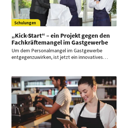
Schulungen
„Kick-Start“ – ein Projekt gegen den
Fachkräftemangel im Gastgewerbe
Um dem Personalmangel im Gastgewerbe
entgegenzuwirken, ist jetzt ein innovatives
Projekt gestartet: „Kick-Start“ soll Menschen
ohne Berufsabschluss oder mit Fluchterfahrung
auf einfache Jobs in der Küche oder im Service
vorbereiten und ihnen so den Einstieg in die
Branche erleichtern.