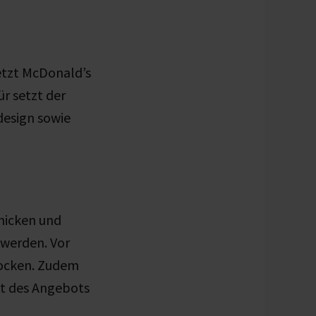
etzt McDonald’s
r setzt der
design sowie
hicken und
werden. Vor
locken. Zudem
ät des Angebots