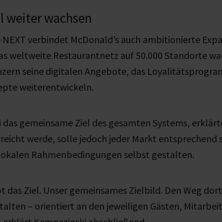
oll weiter wachsen
e NEXT verbindet McDonald’s auch ambitionierte Expan
as weltweite Restaurantnetz auf 50.000 Standorte wac
onzern seine digitalen Angebote, das Loyalitätsprog
pte weiterentwickeln.
i das gemeinsame Ziel des gesamten Systems, erklärt
erreicht werde, solle jedoch jeder Markt entsprechend 
 lokalen Rahmenbedingungen selbst gestalten.
 das Ziel. Unser gemeinsames Zielbild. Den Weg dorth
talten – orientiert an den jeweiligen Gästen, Mitarbei
 erklärt Kempczinski abschließend.