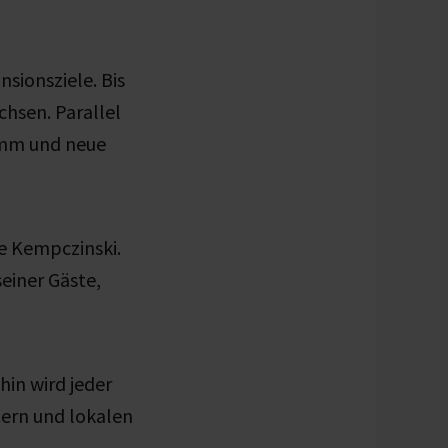
sionsziele. Bis
hsen. Parallel
ramm und neue
e Kempczinski.
seiner Gäste,
in wird jeder
tern und lokalen