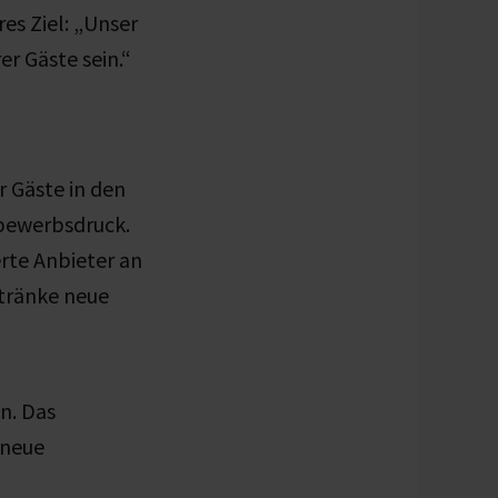
es Ziel: „Unser
er Gäste sein.“
 Gäste in den
tbewerbsdruck.
rte Anbieter an
etränke neue
n. Das
 neue