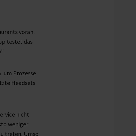
aurants voran.
pp testet das
y“.
en, um Prozesse
ützte Headsets
ervice nicht
esto weniger
zu treten. Umso