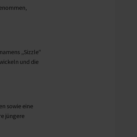
rgenommen,
 namens „Sizzle“
wickeln und die
en sowie eine
re jüngere