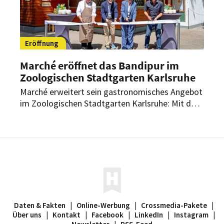
Eröffnung
Marché eröffnet das Bandipur im
Zoologischen Stadtgarten Karlsruhe
Marché erweitert sein gastronomisches Angebot
im Zoologischen Stadtgarten Karlsruhe: Mit dem
Bandipur eröffnet die Marke der Lagardère
Travel Retail Gruppe ihren dritten
gastronomischen Standort vor Ort.
Daten & Fakten
|
Online-Werbung
|
Crossmedia-Pakete
|
Über uns
|
Kontakt
|
Facebook
|
LinkedIn
|
Instagram
|