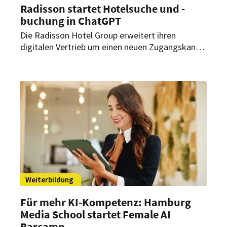
Radisson startet Hotelsuche und -
buchung in ChatGPT
Die Radisson Hotel Group erweitert ihren
digitalen Vertrieb um einen neuen Zugangskanal.
Gemeinsam mit Accenture hat sie eine KI-
Anwendung entwickelt, über die Nutzer in
ChatGPT Hotels suchen sowie Preise,
Verfügbarkeiten und Ausstattung vergleichen
können.
Weiterbildung
Für mehr KI-Kompetenz: Hamburg
Media School startet Female AI
Barcamp