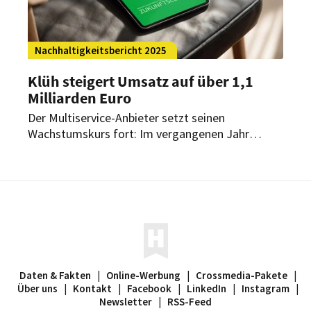
Nachhaltigkeitsbericht 2025
Klüh steigert Umsatz auf über 1,1
Milliarden Euro
Der Multiservice-Anbieter setzt seinen
Wachstumskurs fort: Im vergangenen Jahr
konnte die Gruppe aus Düsseldorf die
Umsatzmarke von 1,1 Milliarden Euro
überschreiten. Gleichzeitig setzt das
Unternehmen nachhaltige Entwicklung mit
digitaler Kompetenz fort.
Daten & Fakten
|
Online-Werbung
|
Crossmedia-Pakete
|
Über uns
|
Kontakt
|
Facebook
|
LinkedIn
|
Instagram
|
Newsletter
|
RSS-Feed