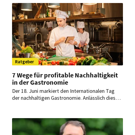
nachhaltige Konzepte erfolgreich umsetzen
können, verrät Philip Gutschke, Bereichsleiter für
Energiebeschaffung bei der wattline GmbH, im
Interview mit HOGAPAGE.
Ratgeber
7 Wege für profitable Nachhaltigkeit
in der Gastronomie
Der 18. Juni markiert den Internationalen Tag
der nachhaltigen Gastronomie. Anlässlich dieses
Aktionstages rücken sieben Maßnahmen in den
Fokus, mit denen Gastronomiebetriebe
Ressourcen schonen und zugleich wirtschaftliche
Effekte erzielen können.