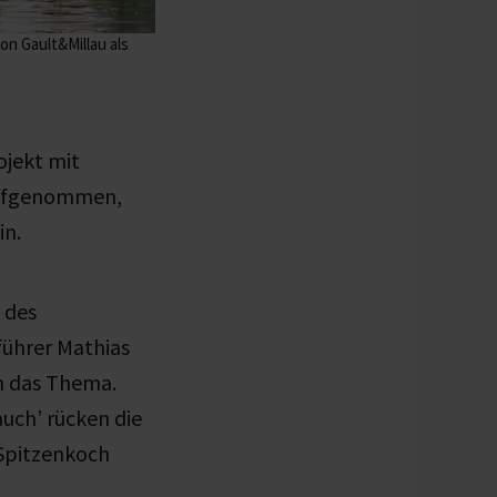
n Gault&Millau als
jekt mit
aufgenommen,
in.
 des
führer Mathias
um das Thema.
auch’ rücken die
 Spitzenkoch