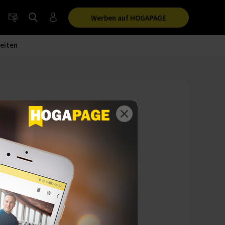
Werben auf HOGAPAGE
eiten
en erstmals einen
 befindet sich die