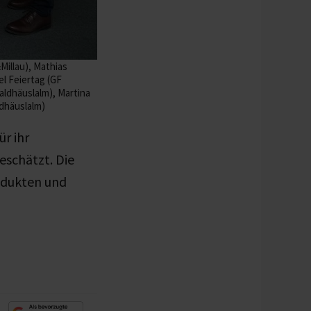
Millau), Mathias
l Feiertag (GF
aldhäuslalm), Martina
ldhäuslalm)
r ihr
eschätzt. Die
rodukten und