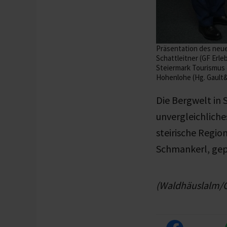
Präsentation des neuen
Schattleitner (GF Erl
Steiermark Tourismus 
Hohenlohe (Hg. Gault&
Die Bergwelt in 
unvergleichliche
steirische Regio
Schmankerl, gep
(Waldhäuslalm/