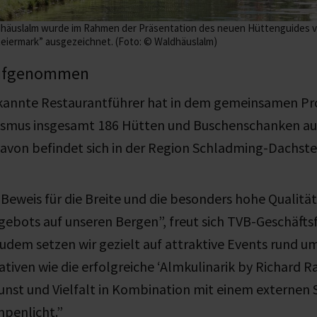
häuslalm wurde im Rahmen der Präsentation des neuen Hüttenguides vo
teiermark” ausgezeichnet. (Foto: © Waldhäuslalm)
aufgenommen
kannte Restaurantführer hat in dem gemeinsamen Pro
rismus insgesamt 186 Hütten und Buschenschanken 
davon befindet sich in der Region Schladming-Dachste
 Beweis für die Breite und die besonders hohe Qualität
gebots auf unseren Bergen”, freut sich TVB-Geschäfts
Zudem setzen wir gezielt auf attraktive Events rund 
ativen wie die erfolgreiche ‘Almkulinarik by Richard R
unst und Vielfalt in Kombination mit einem externen
mpenlicht.”