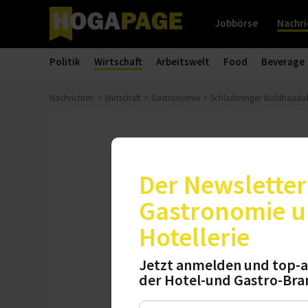
Jobbörse
Nachri
Politik
Wirtschaft
Arbeitswelt
Food
Beverage
Nachrichten
Wirtschaft
Gastronomie
Schladminger Waldhäusla
Hüttenguide
Schladminge
Der Newsletter 
Gastronomie 
Der renommierte R
Hotellerie
neuen „Hüttenguid
Hälfte in der Regi
Jetzt anmelden und top-a
der Hotel-und Gastro-Bra
Donnerstag, 04.04.2024, 13: