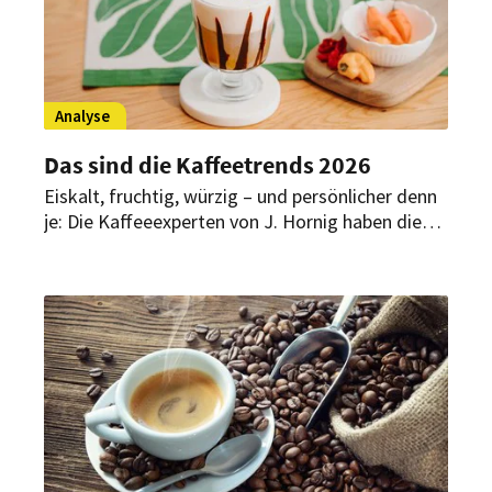
Analyse
Das sind die Kaffeetrends 2026
Eiskalt, fruchtig, würzig – und persönlicher denn
je: Die Kaffeeexperten von J. Hornig haben die
wichtigsten Entwicklungen aus Barista-Szene,
Social Media und Gastronomie für 2026
analysiert. So viel sei verraten: 2026 wird
experimentell und zugleich so persönlich wie nie
zuvor.