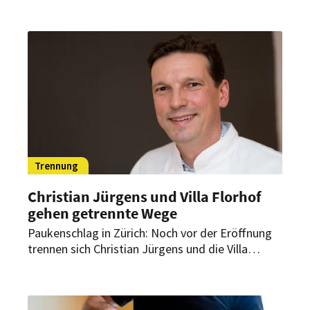
Gourmetrestaurant ab heute neu. Obwohl, nicht
ganz. Ex-Starkoch Redzepi ist in neuer Rolle mit
dabei.
Trennung
Christian Jürgens und Villa Florhof
gehen getrennte Wege
Paukenschlag in Zürich: Noch vor der Eröffnung
trennen sich Christian Jürgens und die Villa
Florhof. Das Zürcher Luxushotel hält dennoch am
geplanten Starttermin fest.