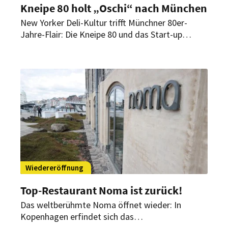
Kneipe 80 holt „Oschi“ nach München
New Yorker Deli-Kultur trifft Münchner 80er-
Jahre-Flair: Die Kneipe 80 und das Start-up
„Oschi“ starten Ende August ein Pastrami-Pop-
up auf dem Münchner Viktualienmarkt.
Anschließend soll das Sandwich-Konzept
dauerhaft in beide Standorte der Kneipe 80
einziehen.
Wiedereröffnung
Top-Restaurant Noma ist zurück!
Das weltberühmte Noma öffnet wieder: In
Kopenhagen erfindet sich das