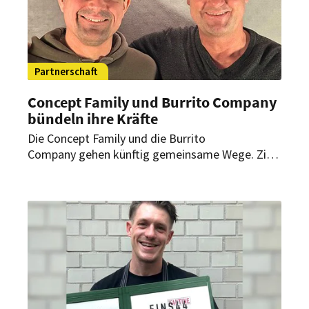
Partnerschaft
Concept Family und Burrito Company
bündeln ihre Kräfte
Die Concept Family und die Burrito
Company gehen künftig gemeinsame Wege. Ziel
des Joint Venture ist es, die Franchise-
Aktivitäten der Enchilada-Restaurants und die
„Burrito Company“-Standorte unter einem Dach
zu vereinen und so Synergien zu schaffen, das
gastronomische Angebot in Deutschland weiter
auszubauen.