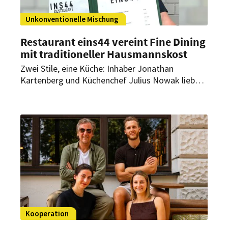
Unkonventionelle Mischung
Restaurant eins44 vereint Fine Dining
mit traditioneller Hausmannskost
Zwei Stile, eine Küche: Inhaber Jonathan
Kartenberg und Küchenchef Julius Nowak lieben
die gehobene moderne Küche genauso wie die
gute, alte Hausmannskost. Deshalb gibt es im
Restaurant eins44 in Neukölln neben den
exquisiten Fine-Dining-Spezialitäten nun auch
deutsche Hausmannskost.
Kooperation