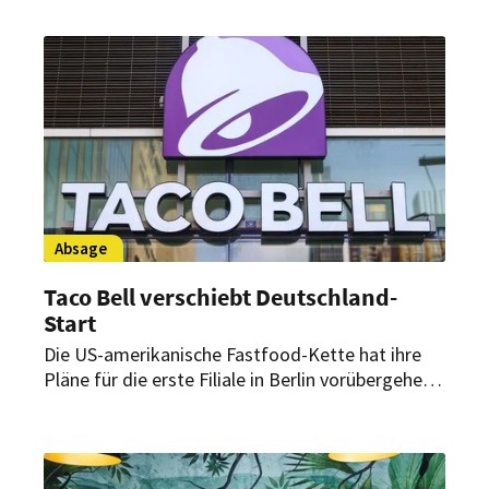
seine Smashburger weiter verbreiten und den
Expansionskurs fortsetzen. Das soll mit einem
besonderen Opening gefeiert werden.
Absage
Taco Bell verschiebt Deutschland-
Start
Die US-amerikanische Fastfood-Kette hat ihre
Pläne für die erste Filiale in Berlin vorübergehend
auf Eis gelegt. Als Begründung wurde auf
Verzögerungen in der Planung hingewiesen.
Neuer Startpunkt soll jetzt im Sommer 2025
sein.