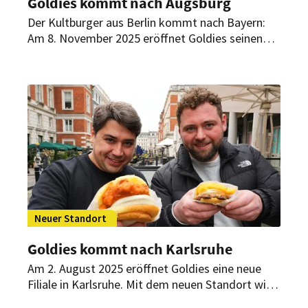
Goldies kommt nach Augsburg
Der Kultburger aus Berlin kommt nach Bayern:
Am 8. November 2025 eröffnet Goldies seinen
ersten Standort im Freistaat – in der
Maximilianstraße 17 in Augsburg. Schon einen
Tag vorher will das Team um Vladislav Gachyn
und Kajo Hiesl das mit einem besonderen
Opening feiern.
Neuer Standort
Goldies kommt nach Karlsruhe
Am 2. August 2025 eröffnet Goldies eine neue
Filiale in Karlsruhe. Mit dem neuen Standort will
das Team um Vladislav Gachyn und Kajo Hiesl