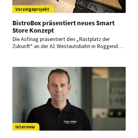
Vorzeigeprojekt
BistroBox präsentiert neues Smart
Store Konzept
Die Asfinag präsentiert den „Rastplatz der
Zukunft“ an der A1 Westautobahn in Roggendorf
mit dem „24/7 Smart Store“ von BistroBox,
einem digitalisierten Shopkonzept. Die
innovative Einrichtung minimiert dabei nicht nur
den Personalaufwand.
Interview