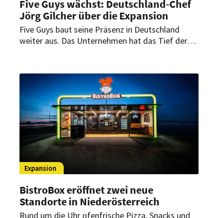
Five Guys wächst: Deutschland-Chef
Jörg Gilcher über die Expansion
Five Guys baut seine Präsenz in Deutschland
weiter aus. Das Unternehmen hat das Tief der
Corona-Pandemie überwunden und konzentriert
sich nun auf die Zukunft. Im Exklusivinterview mit
HOGAPAGE spricht Deutschland-Chef Jörg
Gilcher über konkrete Pläne, aktuelle
Herausforderungen und Nachhaltigkeit.
Expansion
BistroBox eröffnet zwei neue
Standorte in Niederösterreich
Rund um die Uhr ofenfrische Pizza, Snacks und