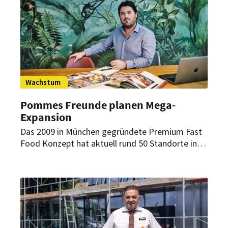
Wachstum
Pommes Freunde planen Mega-
Expansion
Das 2009 in München gegründete Premium Fast
Food Konzept hat aktuell rund 50 Standorte in
Deutschland und Österreich. Anfang des
kommenden Jahrs soll am Münchner Flughafen
am Terminal 2 der Betrieb aufgenommen
werden. Allein in diesem Jahr sind noch 11
weitere Neueröffnungen geplant.